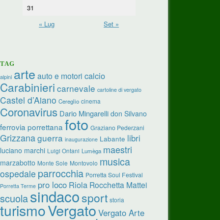
31
« Lug
Set »
TAG
arte
calcio
auto e motori
alpini
Carabinieri
carnevale
cartoline di vergato
Castel d’Aiano
cinema
Cereglio
Coronavirus
Dario Mingarelli
don Silvano
foto
ferrovia porrettana
Graziano Pederzani
Grizzana
guerra
libri
Labante
inaugurazione
maestri
luciano marchi
Luigi Ontani
Lumèga
musica
marzabotto
Monte Sole
Montovolo
parrocchia
ospedale
Porretta Soul Festival
pro loco
Riola
Rocchetta Mattei
Porretta Terme
sindaco
sport
scuola
storia
turismo
Vergato
Vergato Arte