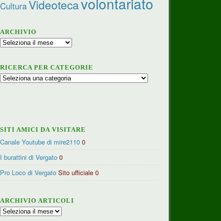
volontariato
Videoteca
Cultura
ARCHIVIO
Archivio
RICERCA PER CATEGORIE
Ricerca
per
categorie
SITI AMICI DA VISITARE
Canale Youtube di mire2110
0
I burattini di Vergato
0
Pro Loco di Vergato
Sito ufficiale 0
ARCHIVIO ARTICOLI
Archivio
articoli