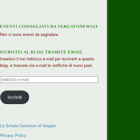
EVENTI CONSIGLIATI DA VERGATONEWS24
Non ci sono eventi da segnalare
ISCRIVITI AL BLOG TRAMITE EMAIL
Inserisci il tuo indirizzo e-mail per iscriverti a questo
blog, e ricevere via e-mail le notifiche di nuovi post.
Indirizzo
e-
mail
Iscriviti
La Schola Cantorum di Vergato
Privacy Policy