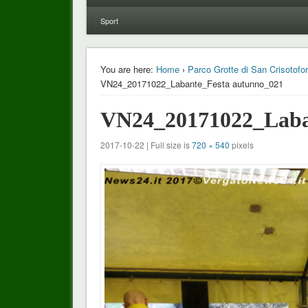
Sport
You are here:
Home
›
Parco Grotte di San Crisotofor
VN24_20171022_Labante_Festa autunno_021
VN24_20171022_Laba
2017-10-22 | Full size is
720 × 540
pixels