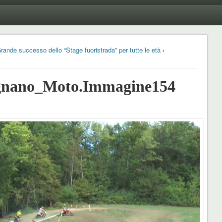
de successo dello “Stage fuoristrada” per tutte le età
›
nano_Moto.Immagine154