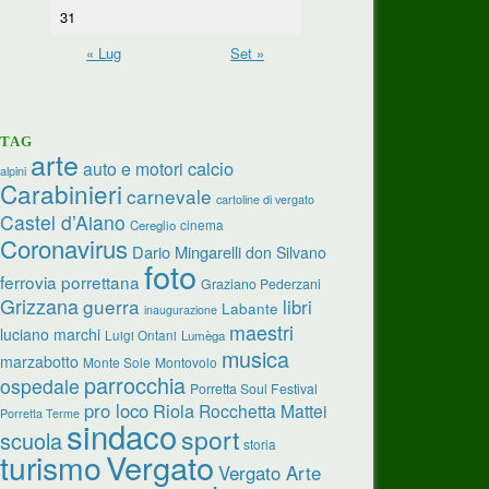
31
« Lug
Set »
TAG
arte
calcio
auto e motori
alpini
Carabinieri
carnevale
cartoline di vergato
Castel d’Aiano
cinema
Cereglio
Coronavirus
Dario Mingarelli
don Silvano
foto
ferrovia porrettana
Graziano Pederzani
Grizzana
guerra
libri
Labante
inaugurazione
maestri
luciano marchi
Luigi Ontani
Lumèga
musica
marzabotto
Monte Sole
Montovolo
parrocchia
ospedale
Porretta Soul Festival
pro loco
Riola
Rocchetta Mattei
Porretta Terme
sindaco
sport
scuola
storia
turismo
Vergato
Vergato Arte