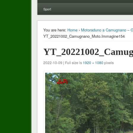
Sport
You are here:
Home
›
Motoraduno a Camugnano – Gran
YT_20221002_Camugnano_Moto.Immagine154
YT_20221002_Camug
2022-10-09 | Full size is
1920 × 1080
pixels