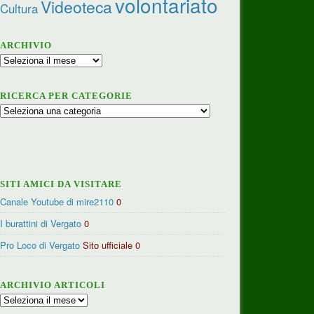
volontariato
Videoteca
Cultura
ARCHIVIO
Archivio
RICERCA PER CATEGORIE
Ricerca
per
categorie
SITI AMICI DA VISITARE
Canale Youtube di mire2110
0
I burattini di Vergato
0
Pro Loco di Vergato
Sito ufficiale 0
ARCHIVIO ARTICOLI
Archivio
articoli