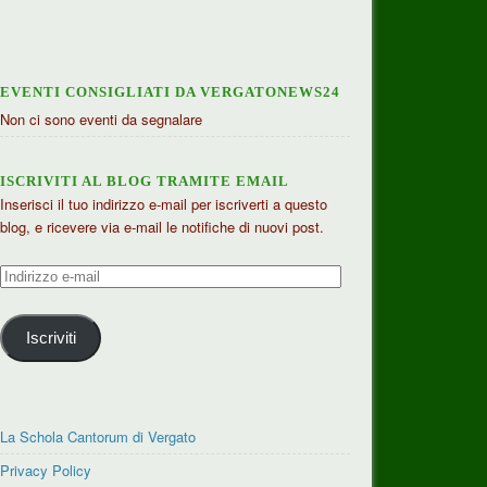
EVENTI CONSIGLIATI DA VERGATONEWS24
Non ci sono eventi da segnalare
ISCRIVITI AL BLOG TRAMITE EMAIL
Inserisci il tuo indirizzo e-mail per iscriverti a questo
blog, e ricevere via e-mail le notifiche di nuovi post.
Indirizzo
e-
mail
Iscriviti
La Schola Cantorum di Vergato
Privacy Policy