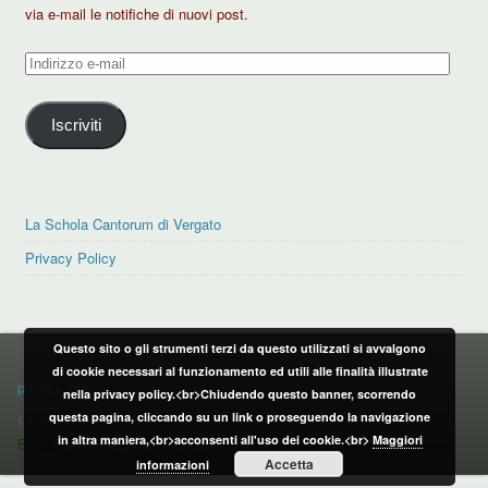
via e-mail le notifiche di nuovi post.
Indirizzo
e-
mail
Iscriviti
La Schola Cantorum di Vergato
Privacy Policy
Questo sito o gli strumenti terzi da questo utilizzati si avvalgono
PRIVACY POLICY
di cookie necessari al funzionamento ed utili alle finalità illustrate
privacy policy
nella privacy policy.<br>Chiudendo questo banner, scorrendo
questa pagina, cliccando su un link o proseguendo la navigazione
CONTATTI:
in altra maniera,<br>acconsenti all'uso dei cookie.<br>
Maggiori
Email:
info@vergatonews24.it
Accetta
informazioni