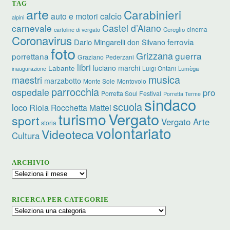
TAG
arte
Carabinieri
calcio
auto e motori
alpini
carnevale
Castel d’Aiano
cinema
Cereglio
cartoline di vergato
Coronavirus
ferrovia
Dario Mingarelli
don Silvano
foto
Grizzana
guerra
porrettana
Graziano Pederzani
libri
luciano marchi
Labante
Luigi Ontani
Lumèga
inaugurazione
musica
maestri
marzabotto
Monte Sole
Montovolo
parrocchia
ospedale
pro
Porretta Soul Festival
Porretta Terme
sindaco
scuola
loco
Riola
Rocchetta Mattei
turismo
Vergato
sport
Vergato Arte
storia
volontariato
Videoteca
Cultura
ARCHIVIO
Archivio
RICERCA PER CATEGORIE
Ricerca
per