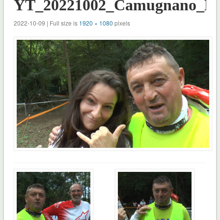
YT_20221002_Camugnano_Mo
2022-10-09 | Full size is
1920 × 1080
pixels