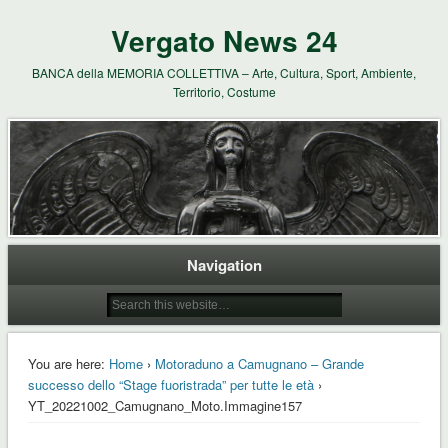
Vergato News 24
BANCA della MEMORIA COLLETTIVA – Arte, Cultura, Sport, Ambiente,
Territorio, Costume
Navigation
You are here:
Home
›
Motoraduno a Camugnano – Grande
successo dello “Stage fuoristrada” per tutte le età
›
YT_20221002_Camugnano_Moto.Immagine157