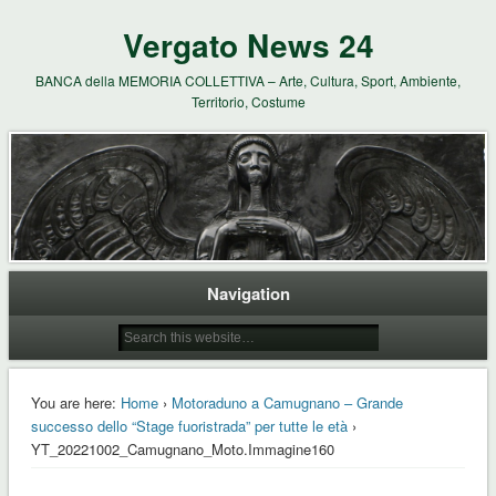
Vergato News 24
BANCA della MEMORIA COLLETTIVA – Arte, Cultura, Sport, Ambiente,
Territorio, Costume
Navigation
You are here:
Home
›
Motoraduno a Camugnano – Grande
successo dello “Stage fuoristrada” per tutte le età
›
YT_20221002_Camugnano_Moto.Immagine160