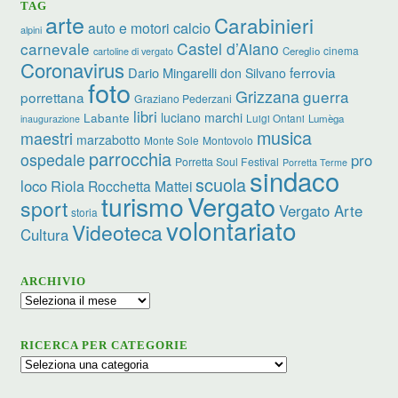
TAG
arte
Carabinieri
calcio
auto e motori
alpini
carnevale
Castel d’Aiano
cinema
Cereglio
cartoline di vergato
Coronavirus
ferrovia
Dario Mingarelli
don Silvano
foto
Grizzana
guerra
porrettana
Graziano Pederzani
libri
luciano marchi
Labante
Luigi Ontani
Lumèga
inaugurazione
musica
maestri
marzabotto
Monte Sole
Montovolo
parrocchia
ospedale
pro
Porretta Soul Festival
Porretta Terme
sindaco
scuola
loco
Riola
Rocchetta Mattei
turismo
Vergato
sport
Vergato Arte
storia
volontariato
Videoteca
Cultura
ARCHIVIO
Archivio
RICERCA PER CATEGORIE
Ricerca
per