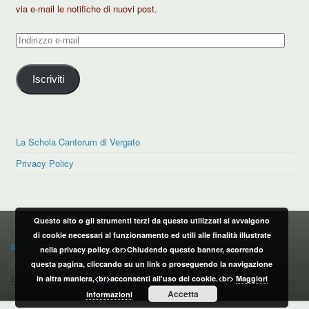
via e-mail le notifiche di nuovi post.
Indirizzo
e-
mail
Iscriviti
La Schola Cantorum di Vergato
Privacy Policy
Questo sito o gli strumenti terzi da questo utilizzati si avvalgono
PRIVACY POLICY
di cookie necessari al funzionamento ed utili alle finalità illustrate
privacy policy
nella privacy policy.<br>Chiudendo questo banner, scorrendo
questa pagina, cliccando su un link o proseguendo la navigazione
CONTATTI:
in altra maniera,<br>acconsenti all'uso dei cookie.<br>
Maggiori
Email:
info@vergatonews24.it
Accetta
informazioni