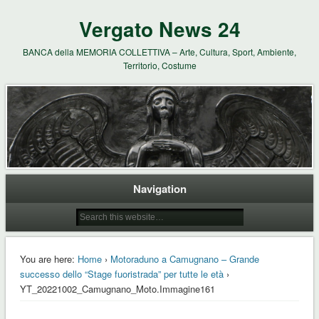
Vergato News 24
BANCA della MEMORIA COLLETTIVA – Arte, Cultura, Sport, Ambiente,
Territorio, Costume
Navigation
You are here:
Home
›
Motoraduno a Camugnano – Grande
successo dello “Stage fuoristrada” per tutte le età
›
YT_20221002_Camugnano_Moto.Immagine161