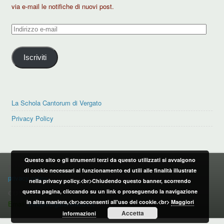
via e-mail le notifiche di nuovi post.
Indirizzo
e-
mail
Iscriviti
La Schola Cantorum di Vergato
Privacy Policy
Questo sito o gli strumenti terzi da questo utilizzati si avvalgono
PRIVACY POLICY
di cookie necessari al funzionamento ed utili alle finalità illustrate
privacy policy
nella privacy policy.<br>Chiudendo questo banner, scorrendo
questa pagina, cliccando su un link o proseguendo la navigazione
CONTATTI:
in altra maniera,<br>acconsenti all'uso dei cookie.<br>
Maggiori
Email:
info@vergatonews24.it
Accetta
informazioni