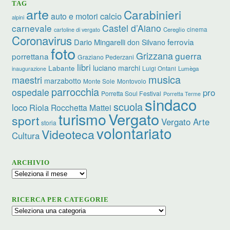
TAG
arte
Carabinieri
calcio
auto e motori
alpini
carnevale
Castel d’Aiano
cinema
Cereglio
cartoline di vergato
Coronavirus
ferrovia
Dario Mingarelli
don Silvano
foto
Grizzana
guerra
porrettana
Graziano Pederzani
libri
Labante
luciano marchi
Luigi Ontani
Lumèga
inaugurazione
musica
maestri
marzabotto
Monte Sole
Montovolo
parrocchia
ospedale
pro
Porretta Soul Festival
Porretta Terme
sindaco
scuola
loco
Riola
Rocchetta Mattei
Vergato
turismo
sport
Vergato Arte
storia
volontariato
Videoteca
Cultura
ARCHIVIO
Archivio
RICERCA PER CATEGORIE
Ricerca
per