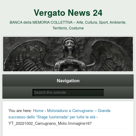
Vergato News 24
BANCA della MEMORIA COLLETTIVA – Arte, Cultura, Sport, Ambiente,
Territorio, Costume
Navigation
You are here:
Home
›
Motoraduno a Camugnano – Grande
successo dello “Stage fuoristrada” per tutte le età
›
YT_20221002_Camugnano_Moto.Immagine167