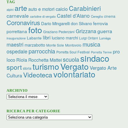
TAG
arte
Carabinieri
calcio
auto e motori
alpini
carnevale
Castel d’Aiano
cinema
Cereglio
cartoline di vergato
Coronavirus
ferrovia
Dario Mingarelli
don Silvano
foto
Grizzana
guerra
porrettana
Graziano Pederzani
libri
luciano marchi
Labante
Luigi Ontani
Lumèga
inaugurazione
musica
maestri
marzabotto
Monte Sole
Montovolo
parrocchia
ospedale
pro
Porretta Soul Festival
Porretta Terme
sindaco
scuola
loco
Riola
Rocchetta Mattei
turismo
Vergato
sport
Vergato Arte
storia
volontariato
Videoteca
Cultura
ARCHIVIO
Archivio
RICERCA PER CATEGORIE
Ricerca
per