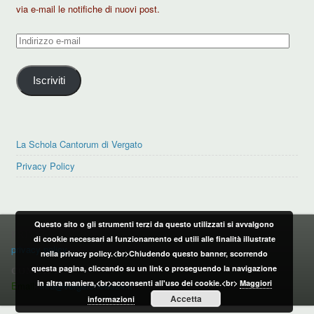
via e-mail le notifiche di nuovi post.
Indirizzo
e-
mail
Iscriviti
La Schola Cantorum di Vergato
Privacy Policy
Questo sito o gli strumenti terzi da questo utilizzati si avvalgono
PRIVACY POLICY
di cookie necessari al funzionamento ed utili alle finalità illustrate
privacy policy
nella privacy policy.<br>Chiudendo questo banner, scorrendo
questa pagina, cliccando su un link o proseguendo la navigazione
CONTATTI:
in altra maniera,<br>acconsenti all'uso dei cookie.<br>
Maggiori
Email:
info@vergatonews24.it
Accetta
informazioni