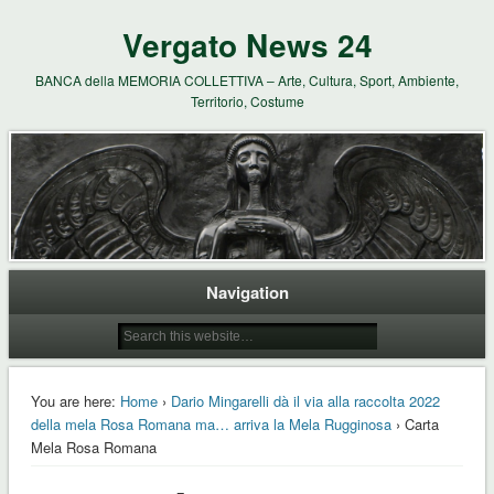
Vergato News 24
BANCA della MEMORIA COLLETTIVA – Arte, Cultura, Sport, Ambiente,
Territorio, Costume
Navigation
You are here:
Home
›
Dario Mingarelli dà il via alla raccolta 2022
della mela Rosa Romana ma… arriva la Mela Rugginosa
› Carta
Mela Rosa Romana