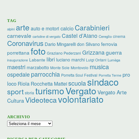
TAG
arte
Carabinieri
calcio
auto e motori
alpini
carnevale
Castel d’Aiano
cinema
Cereglio
cartoline di vergato
Coronavirus
ferrovia
Dario Mingarelli
don Silvano
foto
Grizzana
guerra
porrettana
Graziano Pederzani
libri
luciano marchi
Labante
Luigi Ontani
Lumèga
inaugurazione
musica
maestri
marzabotto
Monte Sole
Montovolo
parrocchia
ospedale
pro
Porretta Soul Festival
Porretta Terme
sindaco
scuola
loco
Riola
Rocchetta Mattei
turismo
Vergato
sport
Vergato Arte
storia
volontariato
Videoteca
Cultura
ARCHIVIO
Archivio