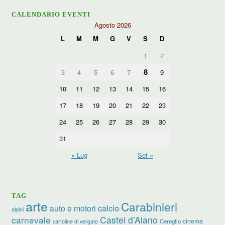
CALENDARIO EVENTI
Agosto 2026
L
M
M
G
V
S
D
1
2
8
3
4
5
6
7
9
10
11
12
13
14
15
16
17
18
19
20
21
22
23
24
25
26
27
28
29
30
31
« Lug
Set »
TAG
arte
Carabinieri
calcio
auto e motori
alpini
carnevale
Castel d’Aiano
cinema
Cereglio
cartoline di vergato