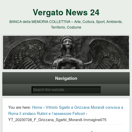
Vergato News 24
BANCA della MEMORIA COLLETTIVA – Arte, Cultura, Sport, Ambiente,
Territorio, Costume
Navigation
You are here:
Home
›
Vittorio Sgarbi a Grizzana Morandi convoca a
Roma il sindaco Rubini e l’assessore Felicori
›
YT_20230728_F_Grizzana_Sgarbi_Morandi.Immagine075