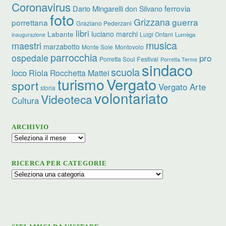
Coronavirus
ferrovia
Dario Mingarelli
don Silvano
foto
Grizzana
guerra
porrettana
Graziano Pederzani
libri
luciano marchi
Labante
Luigi Ontani
Lumèga
inaugurazione
musica
maestri
marzabotto
Monte Sole
Montovolo
parrocchia
ospedale
pro
Porretta Soul Festival
Porretta Terme
sindaco
scuola
loco
Riola
Rocchetta Mattei
turismo
Vergato
sport
Vergato Arte
storia
volontariato
Videoteca
Cultura
ARCHIVIO
Archivio
RICERCA PER CATEGORIE
Ricerca
per
categorie