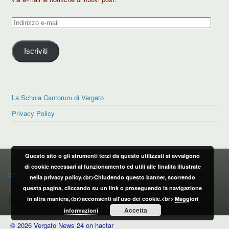
Indirizzo
e-
mail
Iscriviti
La Schola Cantorum di Vergato
Privacy Policy
Questo sito o gli strumenti terzi da questo utilizzati si avvalgono
PRIVACY POLICY
di cookie necessari al funzionamento ed utili alle finalità illustrate
privacy policy
nella privacy policy.<br>Chiudendo questo banner, scorrendo
questa pagina, cliccando su un link o proseguendo la navigazione
CONTATTI:
in altra maniera,<br>acconsenti all'uso dei cookie.<br>
Maggiori
Email:
info@vergatonews24.it
Accetta
informazioni
© 2026 Vergato News 24 on hactar