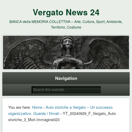
Vergato News 24
BANCA della MEMORIA COLLETTIVA – Arte, Cultura, Sport, Ambiente,
Territorio, Costume
Navigation
You are here:
Home
›
Auto storiche a Vergato – Un successo
organizzativo. Guarda i filmati
› YT_20240929_F_Vergato_Auto
storiche_3_Mori.Immagine023