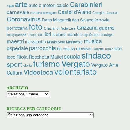
arte
Carabinieri
calcio
auto e motori
alpini
carnevale
Castel d’Aiano
cinema
Cereglio
cartoline di vergato
Coronavirus
ferrovia
Dario Mingarelli
don Silvano
foto
Grizzana
guerra
porrettana
Graziano Pederzani
libri
luciano marchi
Labante
Luigi Ontani
Lumèga
inaugurazione
musica
maestri
marzabotto
Monte Sole
Montovolo
parrocchia
ospedale
pro
Porretta Soul Festival
Porretta Terme
sindaco
scuola
loco
Riola
Rocchetta Mattei
turismo
Vergato
sport
Vergato Arte
storia
volontariato
Videoteca
Cultura
ARCHIVIO
Archivio
RICERCA PER CATEGORIE
Ricerca
per
categorie