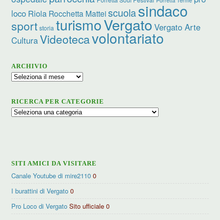
Porretta Terme
sindaco
scuola
loco
Riola
Rocchetta Mattei
turismo
Vergato
sport
Vergato Arte
storia
volontariato
Videoteca
Cultura
ARCHIVIO
Archivio
RICERCA PER CATEGORIE
Ricerca
per
categorie
SITI AMICI DA VISITARE
Canale Youtube di mire2110
0
I burattini di Vergato
0
Pro Loco di Vergato
Sito ufficiale 0