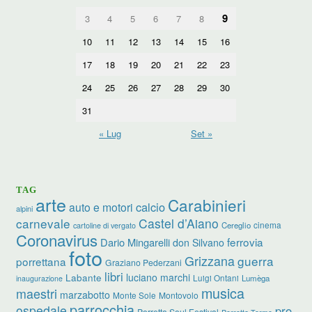
9
3
4
5
6
7
8
10
11
12
13
14
15
16
17
18
19
20
21
22
23
24
25
26
27
28
29
30
31
« Lug
Set »
TAG
arte
Carabinieri
calcio
auto e motori
alpini
carnevale
Castel d’Aiano
cinema
Cereglio
cartoline di vergato
Coronavirus
ferrovia
Dario Mingarelli
don Silvano
foto
Grizzana
guerra
porrettana
Graziano Pederzani
libri
luciano marchi
Labante
Luigi Ontani
Lumèga
inaugurazione
musica
maestri
marzabotto
Monte Sole
Montovolo
parrocchia
ospedale
pro
Porretta Soul Festival