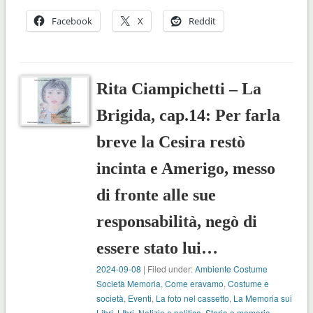
Facebook
X
Reddit
Rita Ciampichetti – La
Brigida, cap.14: Per farla
breve la Cesira restò
incinta e Amerigo, messo
di fronte alle sue
responsabilità, negò di
essere stato lui…
2024-09-08
| Filed under:
Ambiente Costume
Società Memoria
,
Come eravamo
,
Costume e
società
,
Eventi
,
La foto nel cassetto
,
La Memoria sui
Libri
,
LIbri
,
Notizie e politica
,
Storia e memoria