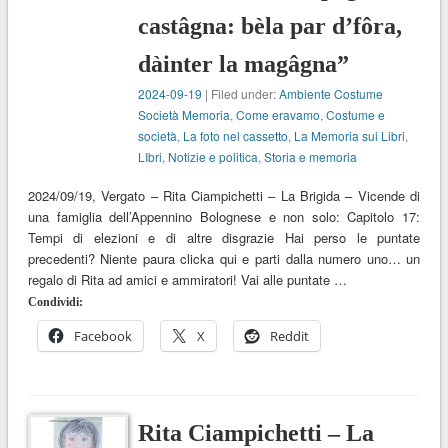
castâgna: bèla par d’fôra,
dàinter la magâgna”
2024-09-19
| Filed under:
Ambiente Costume
Società Memoria
,
Come eravamo
,
Costume e
società
,
La foto nel cassetto
,
La Memoria sui Libri
,
LIbri
,
Notizie e politica
,
Storia e memoria
2024/09/19, Vergato – Rita Ciampichetti – La Brigida – Vicende di
una famiglia dell’Appennino Bolognese e non solo: Capitolo 17:
Tempi di elezioni e di altre disgrazie Hai perso le puntate
precedenti? Niente paura clicka qui e parti dalla numero uno… un
regalo di Rita ad amici e ammiratori! Vai alle puntate …
Condividi:
Facebook
X
Reddit
Rita Ciampichetti – La