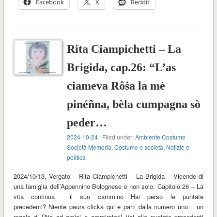
Facebook
X
Reddit
Rita Ciampichetti – La
Brigida, cap.26: “L’as
ciameva Rôṡa la mè
pinéñna, bèla cumpagna sò
peder…
2024-10-24
| Filed under:
Ambiente Costume
Società Memoria
,
Costume e società
,
Notizie e
politica
2024/10/13, Vergato – Rita Ciampichetti – La Brigida – Vicende di
una famiglia dell’Appennino Bolognese e non solo: Capitolo 26 – La
vita continua il suo cammino Hai perso le puntate
precedenti? Niente paura clicka qui e parti dalla numero uno… un
regalo di Rita ad amici e ammiratori! Vai alle puntate precedenti