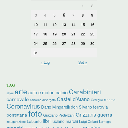
1
2
6
3
4
5
7
8
9
10
11
12
13
14
15
16
17
18
19
20
21
22
23
24
25
26
27
28
29
30
31
« Lug
Set »
TAG
arte
Carabinieri
calcio
auto e motori
alpini
carnevale
Castel d’Aiano
cinema
Cereglio
cartoline di vergato
Coronavirus
ferrovia
Dario Mingarelli
don Silvano
foto
Grizzana
guerra
porrettana
Graziano Pederzani
libri
Labante
luciano marchi
Luigi Ontani
Lumèga
inaugurazione
musica
maestri