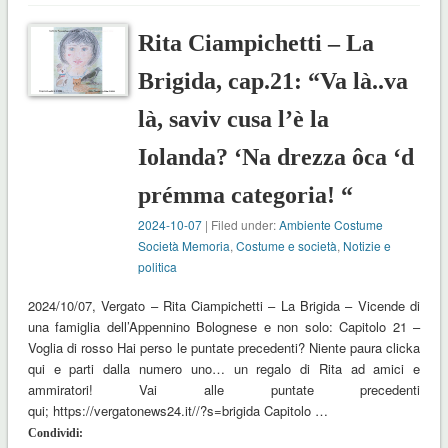
Rita Ciampichetti – La
Brigida, cap.21: “Va là..va
là, saviv cusa l’è la
Iolanda? ‘Na drezza ôca ‘d
prémma categoria! “
2024-10-07
| Filed under:
Ambiente Costume
Società Memoria
,
Costume e società
,
Notizie e
politica
2024/10/07, Vergato – Rita Ciampichetti – La Brigida – Vicende di
una famiglia dell’Appennino Bolognese e non solo: Capitolo 21 –
Voglia di rosso Hai perso le puntate precedenti? Niente paura clicka
qui e parti dalla numero uno… un regalo di Rita ad amici e
ammiratori! Vai alle puntate precedenti
qui; https://vergatonews24.it//?s=brigida Capitolo …
Condividi: