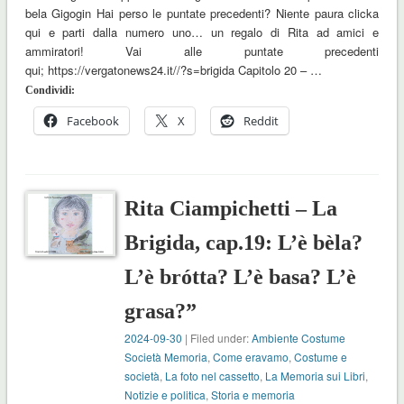
bela Gigogin Hai perso le puntate precedenti? Niente paura clicka
qui e parti dalla numero uno… un regalo di Rita ad amici e
ammiratori! Vai alle puntate precedenti
qui; https://vergatonews24.it//?s=brigida Capitolo 20 – …
Condividi:
Facebook
X
Reddit
Rita Ciampichetti – La
Brigida, cap.19: L’è bèla?
L’è brótta? L’è basa? L’è
grasa?”
2024-09-30
| Filed under:
Ambiente Costume
Società Memoria
,
Come eravamo
,
Costume e
società
,
La foto nel cassetto
,
La Memoria sui Libri
,
Notizie e politica
,
Storia e memoria