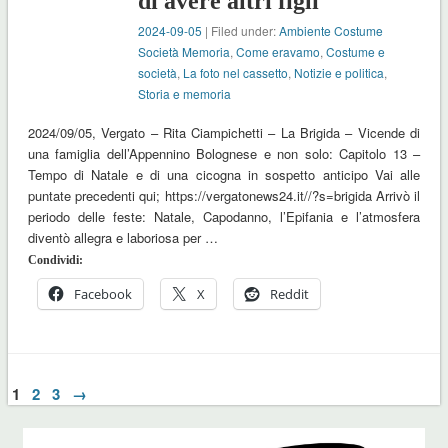
di avere altri figli
2024-09-05
| Filed under:
Ambiente Costume
Società Memoria
,
Come eravamo
,
Costume e
società
,
La foto nel cassetto
,
Notizie e politica
,
Storia e memoria
2024/09/05, Vergato – Rita Ciampichetti – La Brigida – Vicende di
una famiglia dell’Appennino Bolognese e non solo: Capitolo 13 –
Tempo di Natale e di una cicogna in sospetto anticipo Vai alle
puntate precedenti qui; https://vergatonews24.it//?s=brigida Arrivò il
periodo delle feste: Natale, Capodanno, l’Epifania e l’atmosfera
diventò allegra e laboriosa per …
Condividi:
Facebook
X
Reddit
1
2
3
→