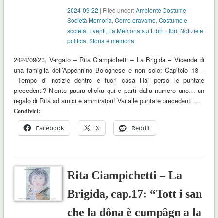
2024-09-22
| Filed under:
Ambiente Costume
Società Memoria
,
Come eravamo
,
Costume e
società
,
Eventi
,
La Memoria sui Libri
,
LIbri
,
Notizie e
politica
,
Storia e memoria
2024/09/23, Vergato – Rita Ciampichetti – La Brigida – Vicende di
una famiglia dell’Appennino Bolognese e non solo: Capitolo 18 –
Tempo di notizie dentro e fuori casa Hai perso le puntate
precedenti? Niente paura clicka qui e parti dalla numero uno… un
regalo di Rita ad amici e ammiratori! Vai alle puntate precedenti …
Condividi:
Facebook
X
Reddit
Rita Ciampichetti – La
Brigida, cap.17: “Tott i san
che la dôna è cumpâgn a la