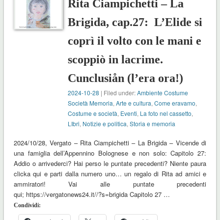
Rita Ciampichetti – La
Brigida, cap.27: L’Elide si
coprì il volto con le mani e
scoppiò in lacrime.
Cunclusiån (l’era ora!)
2024-10-28
| Filed under:
Ambiente Costume
Società Memoria
,
Arte e cultura
,
Come eravamo
,
Costume e società
,
Eventi
,
La foto nel cassetto
,
LIbri
,
Notizie e politica
,
Storia e memoria
2024/10/28, Vergato – Rita Ciampichetti – La Brigida – Vicende di
una famiglia dell’Appennino Bolognese e non solo: Capitolo 27:
Addio o arrivederci? Hai perso le puntate precedenti? Niente paura
clicka qui e parti dalla numero uno… un regalo di Rita ad amici e
ammiratori! Vai alle puntate precedenti
qui; https://vergatonews24.it//?s=brigida Capitolo 27 …
Condividi: