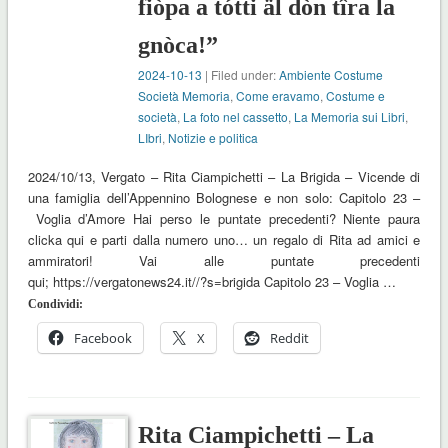
fiòpa a tótti äl dòn tîra la
gnòca!”
2024-10-13
| Filed under:
Ambiente Costume
Società Memoria
,
Come eravamo
,
Costume e
società
,
La foto nel cassetto
,
La Memoria sui Libri
,
LIbri
,
Notizie e politica
2024/10/13, Vergato – Rita Ciampichetti – La Brigida – Vicende di
una famiglia dell’Appennino Bolognese e non solo: Capitolo 23 –
Voglia d’Amore Hai perso le puntate precedenti? Niente paura
clicka qui e parti dalla numero uno… un regalo di Rita ad amici e
ammiratori! Vai alle puntate precedenti
qui; https://vergatonews24.it//?s=brigida Capitolo 23 – Voglia …
Condividi:
Facebook
X
Reddit
Rita Ciampichetti – La