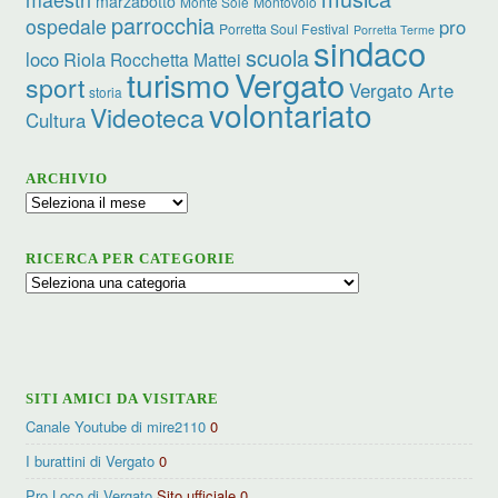
marzabotto
Monte Sole
Montovolo
parrocchia
ospedale
pro
Porretta Soul Festival
Porretta Terme
sindaco
scuola
loco
Riola
Rocchetta Mattei
Vergato
turismo
sport
Vergato Arte
storia
volontariato
Videoteca
Cultura
ARCHIVIO
Archivio
RICERCA PER CATEGORIE
Ricerca
per
categorie
SITI AMICI DA VISITARE
Canale Youtube di mire2110
0
I burattini di Vergato
0
Pro Loco di Vergato
Sito ufficiale 0