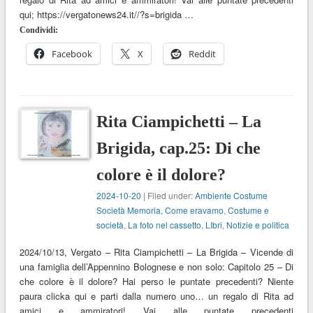
qui; https://vergatonews24.it//?s=brigida …
Condividi:
Facebook
X
Reddit
Rita Ciampichetti – La
Brigida, cap.25: Di che
colore è il dolore?
2024-10-20
| Filed under:
Ambiente Costume
Società Memoria
,
Come eravamo
,
Costume e
società
,
La foto nel cassetto
,
LIbri
,
Notizie e politica
2024/10/13, Vergato – Rita Ciampichetti – La Brigida – Vicende di
una famiglia dell’Appennino Bolognese e non solo: Capitolo 25 – Di
che colore è il dolore? Hai perso le puntate precedenti? Niente
paura clicka qui e parti dalla numero uno… un regalo di Rita ad
amici e ammiratori! Vai alle puntate precedenti