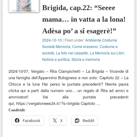
Brigida, cap.22: “Seeee
mama… in vatta a la lona!
Adèsa po’ a sî esagerè!”
2024-10-10
| Filed under:
Ambiente Costume
Società Memoria
,
Come eravamo
,
Costume e
società
,
La foto nel cassetto
,
La Memoria sui Libri
,
Notizie e politica
,
Storia e memoria
2024/10/07, Vergato – Rita Ciampichetti – La Brigida – Vicende di
una famiglia dell’Appennino Bolognese e non solo: Capitolo 22 – La
Chicca e la luna Hai perso le puntate precedenti? Niente paura
clicka qui e parti dalla numero uno… un regalo di Rita ad amici e
ammiratori! Vai alle puntate precedenti
qui; https://vergatonews24.it//?s=brigida Capitolo …
Condividi:
Facebook
X
Reddit