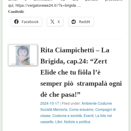
qui; https://vergatonews24.it//?s=brigida …
Condividi:
Facebook
X
Reddit
Rita Ciampichetti – La
Brigida, cap.24: “Zert
Elide che tu fiôla l’è
semper piò strampalà ogni
dè che pasa!”
2024-10-17
| Filed under:
Ambiente Costume
Società Memoria
,
Come eravamo
,
Compagni di
classe
,
Costume e società
,
Eventi
,
La foto nel
cassetto
,
LIbri
,
Notizie e politica