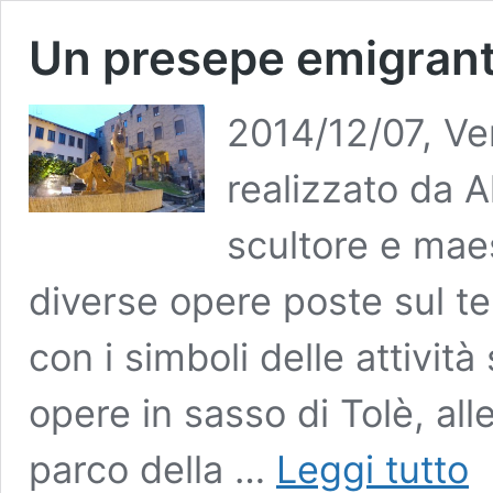
Un presepe emigrant
2014/12/07, V
realizzato da A
scultore e maes
diverse opere poste sul ter
con i simboli delle attività
opere in sasso di Tolè, al
Un
parco della …
Leggi tutto
pr