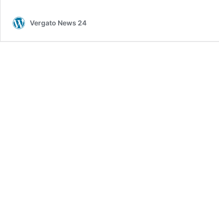
em
di
Vergato News 24
Alf
Mar