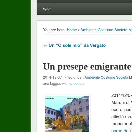
Sport
You are here:
Home
›
Ambiente Costume Società M
← Un “O sole mio” da Vergato
Un presepe emigrante
2014-12-07 | Filed under:
Ambiente Costume Società 
and tagged with:
presepe
2014/12/0
Marchi di 
opere post
attività sv
monument
parco delle