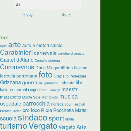
31
« Lug
Set »
TAG
arte
calcio
auto e motori
alpini
Carabinieri
carnevale
cartoline di vergato
Castel d’Aiano
cinema
Cereglio
Coronavirus
Dario Mingarelli
don Silvano
foto
ferrovia porrettana
Graziano Pederzani
Grizzana
guerra
libri
Labante
inaugurazione
maestri
luciano marchi
Luigi Ontani
Lumèga
musica
marzabotto
Monte Sole
Montovolo
parrocchia
ospedale
Porretta Soul Festival
pro loco
Riola
Rocchetta Mattei
Porretta Terme
sindaco
sport
scuola
storia
Vergato
turismo
Vergato Arte