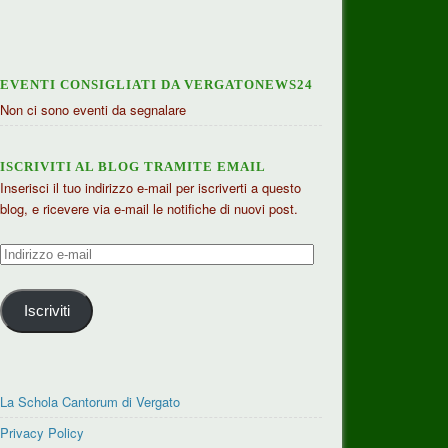
EVENTI CONSIGLIATI DA VERGATONEWS24
Non ci sono eventi da segnalare
ISCRIVITI AL BLOG TRAMITE EMAIL
Inserisci il tuo indirizzo e-mail per iscriverti a questo
blog, e ricevere via e-mail le notifiche di nuovi post.
Indirizzo
e-
mail
Iscriviti
La Schola Cantorum di Vergato
Privacy Policy