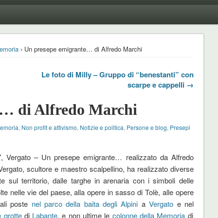
emoria
› Un presepe emigrante… di Alfredo Marchi
Le foto di Milly – Gruppo di “benestanti” con
scarpe e cappelli →
… di Alfredo Marchi
Memoria
,
Non profit e attivismo
,
Notizie e politica
,
Persone e blog
,
Presepi
7, Vergato – Un presepe emigrante… realizzato da Alfredo
Vergato, scultore e maestro scalpellino, ha realizzato diverse
e sul territorio, dalle targhe in arenaria con i simboli delle
olte nelle vie del paese, alla opere in sasso di Tolè, alle opere
ali poste
nel parco della baita degli Alpini
a
Vergato
e nel
 grotte
di
Labante
, e non ultime le
colonne della Memoria
di