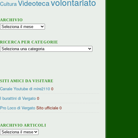
volontariato
Videoteca
Cultura
ARCHIVIO
Archivio
RICERCA PER CATEGORIE
Ricerca
per
categorie
SITI AMICI DA VISITARE
Canale Youtube di mire2110
0
I burattini di Vergato
0
Pro Loco di Vergato
Sito ufficiale 0
ARCHIVIO ARTICOLI
Archivio
articoli