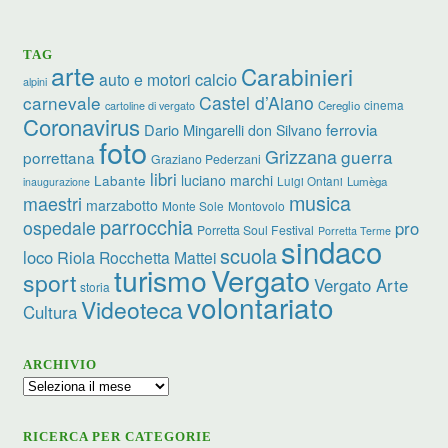
TAG
arte
Carabinieri
calcio
auto e motori
alpini
carnevale
Castel d’Aiano
cinema
Cereglio
cartoline di vergato
Coronavirus
ferrovia
Dario Mingarelli
don Silvano
foto
Grizzana
guerra
porrettana
Graziano Pederzani
libri
luciano marchi
Labante
Luigi Ontani
Lumèga
inaugurazione
musica
maestri
marzabotto
Monte Sole
Montovolo
parrocchia
ospedale
pro
Porretta Soul Festival
Porretta Terme
sindaco
scuola
loco
Riola
Rocchetta Mattei
turismo
Vergato
sport
Vergato Arte
storia
volontariato
Videoteca
Cultura
ARCHIVIO
Archivio
RICERCA PER CATEGORIE