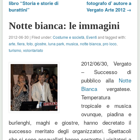
libro “Storia e storie di
fotografo d’ autore a
burattini”
Vergato Arte 2012 →
Notte bianca: le immagini
2012-06-30 | Filed under:
Costume e società
,
Eventi
and tagged with:
arte
,
fiera
,
foto
,
giostre
,
luna park
,
musica
,
notte bianca
,
pro loco
,
turismo
,
volontariato
2012/06/30, Vergato
– Successo di
pubblico alla
Notte
Bianca
vergatese.
Temperatura
tropicale e musica
ovunque, piadina e
burlenghi, maghi e giostre, hanno decretato il
successo meritato degli organizzatori. Spettacoli
che si sono accavallati hanno costretto i visitatori a