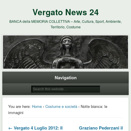
Vergato News 24
BANCA della MEMORIA COLLETTIVA – Arte, Cultura, Sport, Ambiente,
Territorio, Costume
Navigation
You are here:
Home
›
Costume e società
› Notte bianca: le
immagini
← Vergato 4 Luglio 2012: Il
Graziano Pederzani il