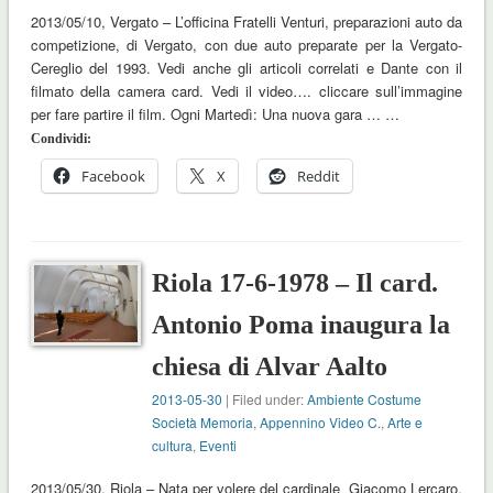
2013/05/10, Vergato – L’officina Fratelli Venturi, preparazioni auto da
competizione, di Vergato, con due auto preparate per la Vergato-
Cereglio del 1993. Vedi anche gli articoli correlati e Dante con il
filmato della camera card. Vedi il video…. cliccare sull’immagine
per fare partire il film. Ogni Martedì: Una nuova gara … …
Condividi:
Facebook
X
Reddit
Riola 17-6-1978 – Il card.
Antonio Poma inaugura la
chiesa di Alvar Aalto
2013-05-30
| Filed under:
Ambiente Costume
Società Memoria
,
Appennino Video C.
,
Arte e
cultura
,
Eventi
2013/05/30, Riola – Nata per volere del cardinale Giacomo Lercaro,