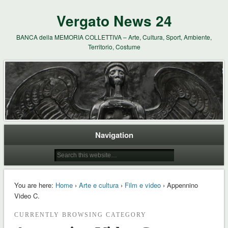
Vergato News 24
BANCA della MEMORIA COLLETTIVA – Arte, Cultura, Sport, Ambiente,
Territorio, Costume
Navigation
You are here:
Home
›
Arte e cultura
›
Film e video
› Appennino
Video C.
CURRENTLY BROWSING CATEGORY