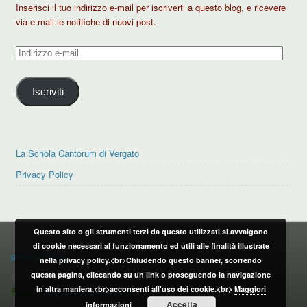
Inserisci il tuo indirizzo e-mail per iscriverti a questo blog, e ricevere
via e-mail le notifiche di nuovi post.
Indirizzo
e-
mail
Iscriviti
La Schola Cantorum di Vergato
Privacy Policy
Questo sito o gli strumenti terzi da questo utilizzati si avvalgono
PRIVACY POLICY
di cookie necessari al funzionamento ed utili alle finalità illustrate
privacy policy
nella privacy policy.<br>Chiudendo questo banner, scorrendo
questa pagina, cliccando su un link o proseguendo la navigazione
CONTATTI:
in altra maniera,<br>acconsenti all'uso dei cookie.<br>
Maggiori
Email:
info@vergatonews24.it
Accetta
informazioni