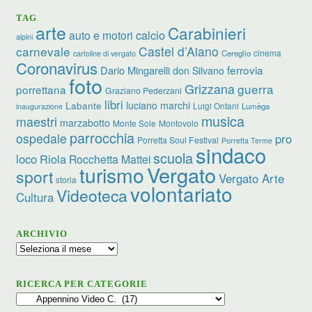
TAG
arte
Carabinieri
calcio
auto e motori
alpini
carnevale
Castel d’Aiano
cinema
Cereglio
cartoline di vergato
Coronavirus
ferrovia
Dario Mingarelli
don Silvano
foto
Grizzana
guerra
porrettana
Graziano Pederzani
libri
luciano marchi
Labante
Luigi Ontani
Lumèga
inaugurazione
musica
maestri
marzabotto
Monte Sole
Montovolo
parrocchia
ospedale
pro
Porretta Soul Festival
Porretta Terme
sindaco
scuola
loco
Riola
Rocchetta Mattei
turismo
Vergato
sport
Vergato Arte
storia
volontariato
Videoteca
Cultura
ARCHIVIO
Archivio
RICERCA PER CATEGORIE
Ricerca