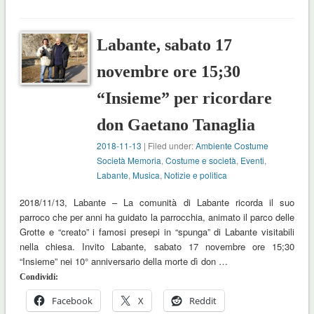
Labante, sabato 17
novembre ore 15;30
“Insieme” per ricordare
don Gaetano Tanaglia
2018-11-13
| Filed under:
Ambiente Costume
Società Memoria
,
Costume e società
,
Eventi
,
Labante
,
Musica
,
Notizie e politica
2018/11/13, Labante – La comunità di Labante ricorda il suo
parroco che per anni ha guidato la parrocchia, animato il parco delle
Grotte e “creato” i famosi presepi in “spunga” di Labante visitabili
nella chiesa. Invito Labante, sabato 17 novembre ore 15;30
“Insieme” nei 10° anniversario della morte dì don …
Condividi:
Facebook
X
Reddit