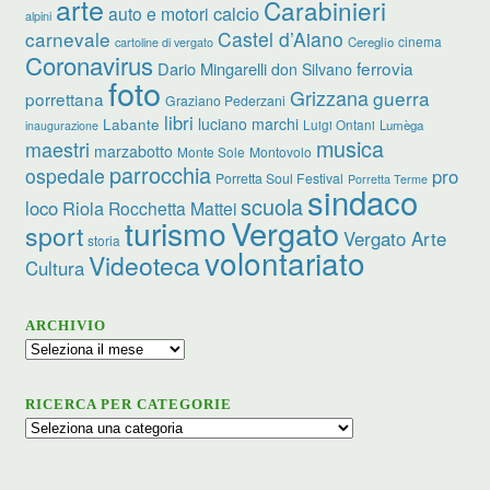
arte
Carabinieri
calcio
auto e motori
alpini
carnevale
Castel d’Aiano
cinema
Cereglio
cartoline di vergato
Coronavirus
ferrovia
Dario Mingarelli
don Silvano
foto
Grizzana
guerra
porrettana
Graziano Pederzani
libri
luciano marchi
Labante
Luigi Ontani
Lumèga
inaugurazione
musica
maestri
marzabotto
Monte Sole
Montovolo
parrocchia
ospedale
pro
Porretta Soul Festival
Porretta Terme
sindaco
scuola
loco
Riola
Rocchetta Mattei
turismo
Vergato
sport
Vergato Arte
storia
volontariato
Videoteca
Cultura
ARCHIVIO
Archivio
RICERCA PER CATEGORIE
Ricerca
per
categorie