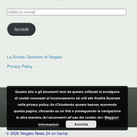
Indirizzo
e-
mail
Iscriviti
La Schola Cantorum di Vergato
Privacy Policy
Questo sito o gli strumenti terzi da questo utilizzati si avvalgono
PRIVACY POLICY
di cookie necessari al funzionamento ed utili alle finalità illustrate
privacy policy
nella privacy policy.<br>Chiudendo questo banner, scorrendo
questa pagina, cliccando su un link o proseguendo la navigazione
CONTATTI:
in altra maniera,<br>acconsenti all'uso dei cookie.<br>
Maggiori
Email:
info@vergatonews24.it
Accetta
informazioni
© 2026 Vergato News 24 on hactar