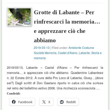
Grotte di Labante – Per
rinfrescarci la memoria…
e apprezzare ciò che
abbiamo
2019-03-13
| Filed under:
Ambiente Costume
Società Memoria
,
Castel d'Aiano
,
Labante
,
Storia e
memoria
2019/03/13, Labante – Castel d’Aiano – Per rinfrescarci la
memoria… e apprezzare ciò che abbiamo. Quadernino Labantese
n. 22 Estate 2012. A cura della Pro Loco di Labante, Giusy…(dove
sei?) Dagli scritti di Don Gaetano riporto in calce ciò che scrisse
nel retro del bollettino estivo 2006. Una ricchezza sconosciuta …
Condividi:
Facebook
X
Reddit