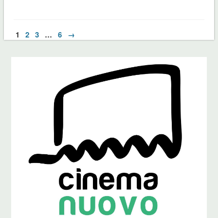
1
2
3
…
6
→