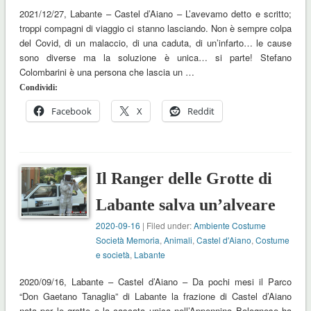
2021/12/27, Labante – Castel d’Aiano – L’avevamo detto e scritto;
troppi compagni di viaggio ci stanno lasciando. Non è sempre colpa
del Covid, di un malaccio, di una caduta, di un’infarto… le cause
sono diverse ma la soluzione è unica… si parte! Stefano
Colombarini è una persona che lascia un …
Condividi:
Facebook
X
Reddit
Il Ranger delle Grotte di
Labante salva un’alveare
2020-09-16
| Filed under:
Ambiente Costume
Società Memoria
,
Animali
,
Castel d'Aiano
,
Costume
e società
,
Labante
2020/09/16, Labante – Castel d’Aiano – Da pochi mesi il Parco
“Don Gaetano Tanaglia” di Labante la frazione di Castel d’Aiano
nota per le grotte e la cascata unica nell’Appennino Bolognese ha