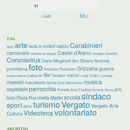
31
« Lug
Set »
TAG
arte
Carabinieri
calcio
auto e motori
alpini
carnevale
Castel d’Aiano
cinema
Cereglio
cartoline di vergato
Coronavirus
ferrovia
Dario Mingarelli
don Silvano
foto
Grizzana
guerra
porrettana
Graziano Pederzani
libri
luciano marchi
Labante
Luigi Ontani
Lumèga
inaugurazione
musica
maestri
marzabotto
Monte Sole
Montovolo
parrocchia
ospedale
pro
Porretta Soul Festival
Porretta Terme
sindaco
scuola
loco
Riola
Rocchetta Mattei
turismo
Vergato
sport
Vergato Arte
storia
volontariato
Videoteca
Cultura
ARCHIVIO