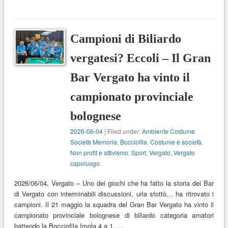
Campioni di Biliardo
vergatesi? Eccoli – Il Gran
Bar Vergato ha vinto il
campionato provinciale
bolognese
2026-06-04
| Filed under:
Ambiente Costume
Società Memoria
,
Bocciofila
,
Costume e società
,
Non profit e attivismo
,
Sport
,
Vergato
,
Vergato
capoluogo
2026/06/04, Vergato – Uno dei giochi che ha fatto la storia dei Bar
di Vergato con interminabili discussioni, urla sfottò… ha ritrovato i
campioni. Il 21 maggio la squadra del Gran Bar Vergato ha vinto il
campionato provinciale bolognese di biliardo categoria amatori
battendo la Bocciofila Imola 4 a 1. …