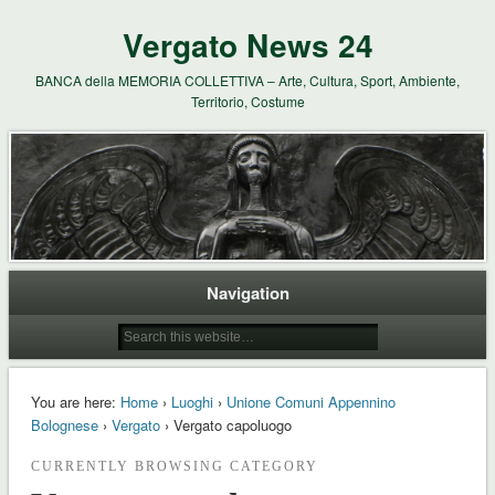
Vergato News 24
BANCA della MEMORIA COLLETTIVA – Arte, Cultura, Sport, Ambiente,
Territorio, Costume
Navigation
You are here:
Home
›
Luoghi
›
Unione Comuni Appennino
Bolognese
›
Vergato
› Vergato capoluogo
CURRENTLY BROWSING CATEGORY