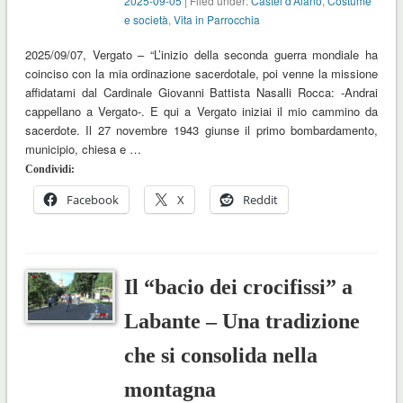
2025-09-05
| Filed under:
Castel d'Aiano
,
Costume
e società
,
Vita in Parrocchia
2025/09/07, Vergato – “L’inizio della seconda guerra mondiale ha
coinciso con la mia ordinazione sacerdotale, poi venne la missione
affidatami dal Cardinale Giovanni Battista Nasalli Rocca: -Andrai
cappellano a Vergato-. E qui a Vergato iniziai il mio cammino da
sacerdote. Il 27 novembre 1943 giunse il primo bombardamento,
municipio, chiesa e …
Condividi:
Facebook
X
Reddit
Il “bacio dei crocifissi” a
Labante – Una tradizione
che si consolida nella
montagna