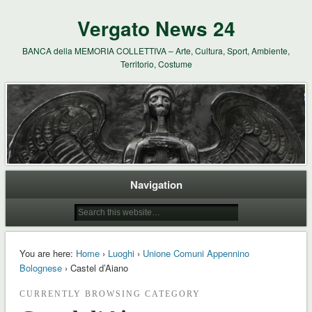
Vergato News 24
BANCA della MEMORIA COLLETTIVA – Arte, Cultura, Sport, Ambiente,
Territorio, Costume
Navigation
You are here:
Home
›
Luoghi
›
Unione Comuni Appennino
Bolognese
› Castel d’Aiano
CURRENTLY BROWSING CATEGORY