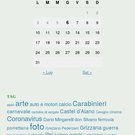
L
M
M
G
V
S
D
1
2
6
3
4
5
7
8
9
10
11
12
13
14
15
16
17
18
19
20
21
22
23
24
25
26
27
28
29
30
31
« Lug
Set »
TAG
arte
Carabinieri
calcio
auto e motori
alpini
carnevale
Castel d’Aiano
cinema
Cereglio
cartoline di vergato
Coronavirus
ferrovia
Dario Mingarelli
don Silvano
foto
Grizzana
guerra
porrettana
Graziano Pederzani
libri
luciano marchi
Labante
Luigi Ontani
Lumèga
inaugurazione