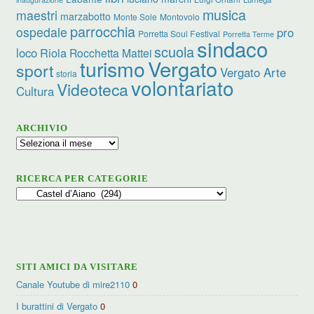
musica
maestri
marzabotto
Monte Sole
Montovolo
parrocchia
ospedale
pro
Porretta Soul Festival
Porretta Terme
sindaco
scuola
loco
Riola
Rocchetta Mattei
turismo
Vergato
sport
Vergato Arte
storia
volontariato
Videoteca
Cultura
ARCHIVIO
Archivio
RICERCA PER CATEGORIE
Ricerca
per
categorie
SITI AMICI DA VISITARE
Canale Youtube di mire2110
0
I burattini di Vergato
0