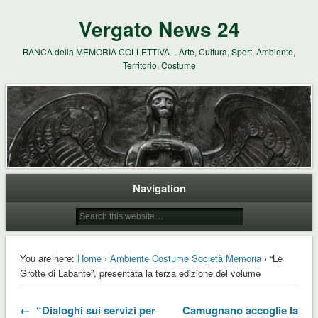
Vergato News 24
BANCA della MEMORIA COLLETTIVA – Arte, Cultura, Sport, Ambiente,
Territorio, Costume
Navigation
You are here:
Home
›
Ambiente Costume Società Memoria
› “Le
Grotte di Labante”, presentata la terza edizione del volume
← “Dialoghi sui servizi per
Camugnano accoglie la