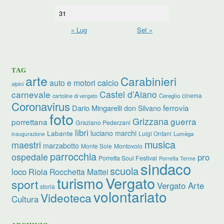
31
« Lug
Set »
TAG
arte
Carabinieri
calcio
auto e motori
alpini
carnevale
Castel d’Aiano
cinema
Cereglio
cartoline di vergato
Coronavirus
ferrovia
Dario Mingarelli
don Silvano
foto
Grizzana
guerra
porrettana
Graziano Pederzani
libri
luciano marchi
Labante
Luigi Ontani
Lumèga
inaugurazione
musica
maestri
marzabotto
Monte Sole
Montovolo
parrocchia
ospedale
pro
Porretta Soul Festival
Porretta Terme
sindaco
scuola
loco
Riola
Rocchetta Mattei
turismo
Vergato
sport
Vergato Arte
storia
volontariato
Videoteca
Cultura