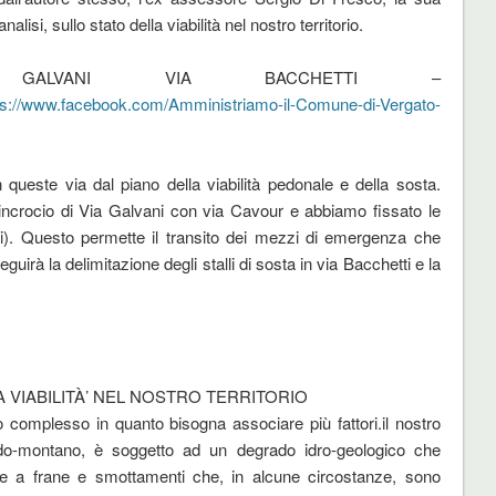
alisi, sullo stato della viabilità nel nostro territorio.
GALVANI VIA BACCHETTI –
ps://www.facebook.com/Amministriamo-il-Comune-di-Vergato-
in queste via dal piano della viabilità pedonale e della sosta.
’incrocio di Via Galvani con via Cavour e abbiamo fissato le
ati). Questo permette il transito dei mezzi di emergenza che
uirà la delimitazione degli stalli di sosta in via Bacchetti e la
 VIABILITÀ’ NEL NOSTRO TERRITORIO
lto complesso in quanto bisogna associare più fattori.il nostro
 pedo-montano, è soggetto ad un degrado idro-geologico che
ute a frane e smottamenti che, in alcune circostanze, sono