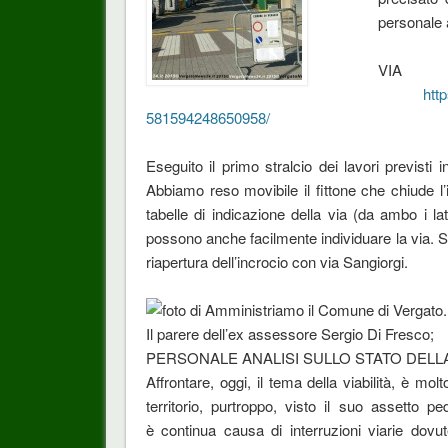
personale an
VIA 
htt
581594248650958/
Eseguito il primo stralcio dei lavori previsti 
Abbiamo reso movibile il fittone che chiude l
tabelle di indicazione della via (da ambo i l
possono anche facilmente individuare la via. Seg
riapertura dell’incrocio con via Sangiorgi.
Il parere dell’ex assessore Sergio Di Fresco;
PERSONALE ANALISI SULLO STATO DELLA
Affrontare, oggi, il tema della viabilità, è mo
territorio, purtroppo, visto il suo assetto
è continua causa di interruzioni viarie dov