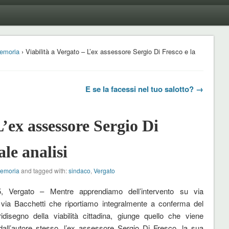
emoria
› Viabilità a Vergato – L’ex assessore Sergio Di Fresco e la
E se la facessi nel tuo salotto? →
L’ex assessore Sergio Di
ale analisi
Memoria
and tagged with:
sindaco
,
Vergato
5, Vergato – Mentre apprendiamo dell’intervento su via
via Bacchetti che riportiamo integralmente a conferma del
idisegno della viabilità cittadina, giunge quello che viene
dall’autore stesso, l’ex assessore Sergio Di Fresco, la sua