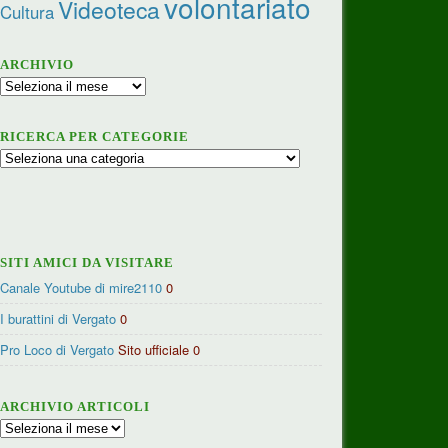
volontariato
Videoteca
Cultura
ARCHIVIO
Archivio
RICERCA PER CATEGORIE
Ricerca
per
categorie
SITI AMICI DA VISITARE
Canale Youtube di mire2110
0
I burattini di Vergato
0
Pro Loco di Vergato
Sito ufficiale 0
ARCHIVIO ARTICOLI
Archivio
articoli