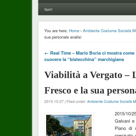
Sport
You are here:
Home
›
Ambiente Costume Società M
sua personale analisi
← Real Time – Mario Boria ci mostra come
cuocere la “bistecchina” marchigiana
Viabilità a Vergato – 
Fresco e la sua person
2015-10-27 | Filed under:
Ambiente Costume Società 
2015/10/2
Galvani e 
Piano di r
precisato 