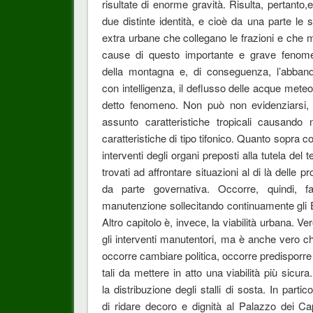
risultate di enorme gravità. Risulta, pertanto
due distinte identità, e cioè da una parte le s
extra urbane che collegano le frazioni e che ma
cause di questo importante e grave fenome
della montagna e, di conseguenza, l’abbando
con intelligenza, il deflusso delle acque met
detto fenomeno. Non può non evidenziarsi, in
assunto caratteristiche tropicali causando
caratteristiche di tipo tifonico. Quanto sopra
interventi degli organi preposti alla tutela del
trovati ad affrontare situazioni al di là delle p
da parte governativa. Occorre, quindi, f
manutenzione sollecitando continuamente gli En
Altro capitolo è, invece, la viabilità urbana. V
gli interventi manutentori, ma è anche vero 
occorre cambiare politica, occorre predisporre 
tali da mettere in atto una viabilità più sicura
la distribuzione degli stalli di sosta. In part
di ridare decoro e dignità al Palazzo dei Capi