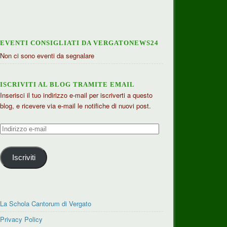
EVENTI CONSIGLIATI DA VERGATONEWS24
Non ci sono eventi da segnalare
ISCRIVITI AL BLOG TRAMITE EMAIL
Inserisci il tuo indirizzo e-mail per iscriverti a questo
blog, e ricevere via e-mail le notifiche di nuovi post.
Indirizzo
e-
mail
Iscriviti
La Schola Cantorum di Vergato
Privacy Policy