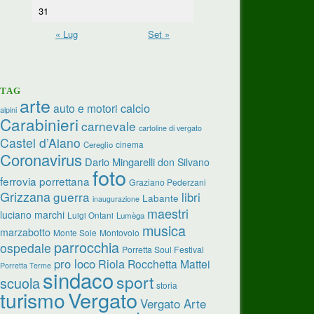
31
« Lug
Set »
TAG
arte
calcio
auto e motori
alpini
Carabinieri
carnevale
cartoline di vergato
Castel d’Aiano
cinema
Cereglio
Coronavirus
Dario Mingarelli
don Silvano
foto
ferrovia porrettana
Graziano Pederzani
Grizzana
guerra
libri
Labante
inaugurazione
maestri
luciano marchi
Luigi Ontani
Lumèga
musica
marzabotto
Monte Sole
Montovolo
parrocchia
ospedale
Porretta Soul Festival
pro loco
Riola
Rocchetta Mattei
Porretta Terme
sindaco
sport
scuola
storia
turismo
Vergato
Vergato Arte