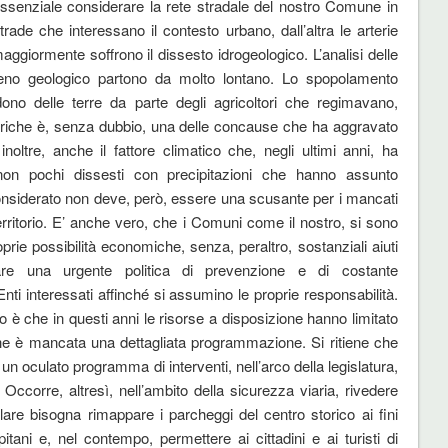
,essenziale considerare la rete stradale del nostro Comune in
trade che interessano il contesto urbano, dall’altra le arterie
ggiormente soffrono il dissesto idrogeologico. L’analisi delle
no geologico partono da molto lontano. Lo spopolamento
no delle terre da parte degli agricoltori che regimavano,
eoriche è, senza dubbio, una delle concause che ha aggravato
oltre, anche il fattore climatico che, negli ultimi anni, ha
 non pochi dissesti con precipitazioni che hanno assunto
 considerato non deve, però, essere una scusante per i mancati
 territorio. E’ anche vero, che i Comuni come il nostro, si sono
roprie possibilità economiche, senza, peraltro, sostanziali aiuti
are una urgente politica di prevenzione e di costante
ti interessati affinché si assumino le proprie responsabilità.
ero è che in questi anni le risorse a disposizione hanno limitato
che è mancata una dettagliata programmazione. Si ritiene che
un oculato programma di interventi, nell’arco della legislatura,
. Occorre, altresì, nell’ambito della sicurezza viaria, rivedere
icolare bisogna rimappare i parcheggi del centro storico ai fini
tani e, nel contempo, permettere ai cittadini e ai turisti di