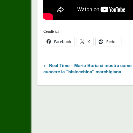
Condividi:
Facebook
X
Reddit
← Real Time – Mario Boria ci mostra come
cuocere la “bistecchina” marchigiana