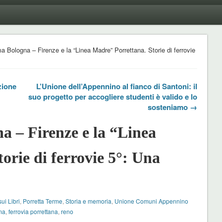
ma Bologna – Firenze e la “Linea Madre” Porrettana. Storie di ferrovie
zione
L’Unione dell’Appennino al fianco di Santoni: il
suo progetto per accogliere studenti è valido e lo
sosteniamo →
a – Firenze e la “Linea
orie di ferrovie 5°: Una
ui Libri
,
Porretta Terme
,
Storia e memoria
,
Unione Comuni Appennino
ima
,
ferrovia porrettana
,
reno