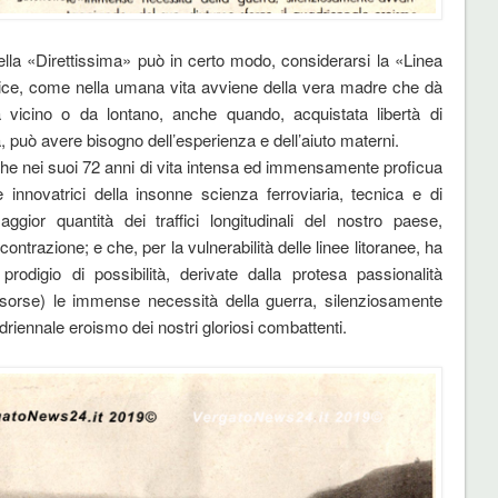
ella «Direttissima» può in certo modo, considerarsi la «Linea
rice, come nella umana vita avviene della vera madre che dà
 vicino o da lontano, anche quando, acquistata libertà di
, può avere bisogno dell’esperienza e dell’aiuto materni.
che nei suoi 72 anni di vita intensa ed immensamente proficua
 innovatrici della insonne scienza ferroviaria, tecnica e di
gior quantità dei traffici longitudinali del nostro paese,
ntrazione; e che, per la vulnerabilità delle linee litoranee, ha
prodigio di possibilità, derivate dalla protesa passionalità
 risorse) le immense necessità della guerra, silenziosamente
driennale eroismo dei nostri gloriosi combattenti.