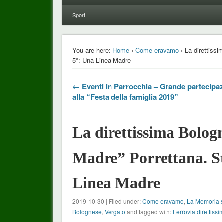
Sport
You are here:
Home
›
Come eravamo
› La direttissi
5°: Una Linea Madre
← Eventi in Parrocchia – Grande partecipa
alla “Festa della famiglia 2019”
La direttissima Bologn
Madre” Porrettana. St
Linea Madre
2019-10-30 | Filed under:
Come eravamo
,
La Memoria s
Bolognese
,
Vergato
and tagged with:
Ferrovia direttiss