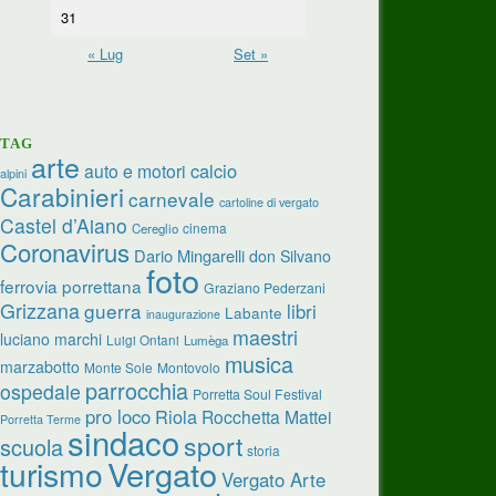
31
« Lug
Set »
TAG
arte
calcio
auto e motori
alpini
Carabinieri
carnevale
cartoline di vergato
Castel d’Aiano
cinema
Cereglio
Coronavirus
Dario Mingarelli
don Silvano
foto
ferrovia porrettana
Graziano Pederzani
Grizzana
guerra
libri
Labante
inaugurazione
maestri
luciano marchi
Luigi Ontani
Lumèga
musica
marzabotto
Monte Sole
Montovolo
parrocchia
ospedale
Porretta Soul Festival
pro loco
Riola
Rocchetta Mattei
Porretta Terme
sindaco
sport
scuola
storia
turismo
Vergato
Vergato Arte