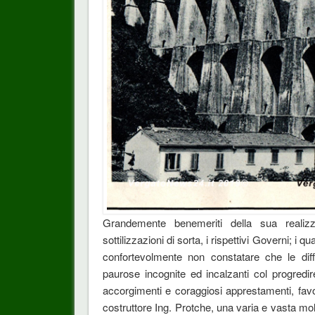
Grandemente benemeriti della sua realiz
sottilizzazioni di sorta, i rispettivi Governi; i 
confortevolmente non constatare che le diffi
paurose incognite ed incalzanti col progredi
accorgimenti e coraggiosi apprestamenti, favor
costruttore Ing. Protche, una varia e vasta mol