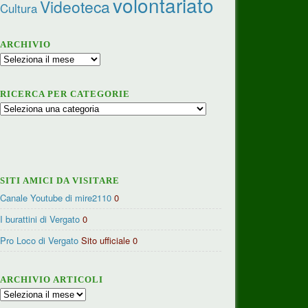
volontariato
Videoteca
Cultura
ARCHIVIO
Archivio
RICERCA PER CATEGORIE
Ricerca
per
categorie
SITI AMICI DA VISITARE
Canale Youtube di mire2110
0
I burattini di Vergato
0
Pro Loco di Vergato
Sito ufficiale 0
ARCHIVIO ARTICOLI
Archivio
articoli