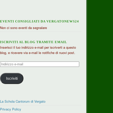
EVENTI CONSIGLIATI DA VERGATONEWS24
Non ci sono eventi da segnalare
ISCRIVITI AL BLOG TRAMITE EMAIL
Inserisci il tuo indirizzo e-mail per iscriverti a questo
blog, e ricevere via e-mail le notifiche di nuovi post.
Indirizzo
e-
mail
Iscriviti
La Schola Cantorum di Vergato
Privacy Policy