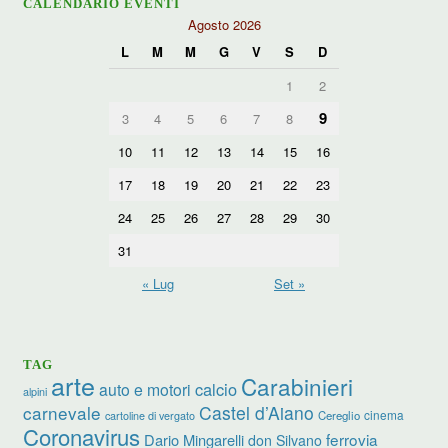
CALENDARIO EVENTI
Agosto 2026
L
M
M
G
V
S
D
1
2
9
3
4
5
6
7
8
10
11
12
13
14
15
16
17
18
19
20
21
22
23
24
25
26
27
28
29
30
31
« Lug
Set »
TAG
arte
Carabinieri
calcio
auto e motori
alpini
carnevale
Castel d’Aiano
cinema
Cereglio
cartoline di vergato
Coronavirus
ferrovia
Dario Mingarelli
don Silvano