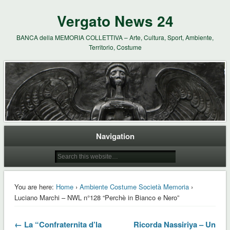
Vergato News 24
BANCA della MEMORIA COLLETTIVA – Arte, Cultura, Sport, Ambiente,
Territorio, Costume
Navigation
You are here:
Home
›
Ambiente Costume Società Memoria
›
Luciano Marchi – NWL n°128 “Perchè in Bianco e Nero”
← La “Confraternita d’la
Ricorda Nassiriya – Un