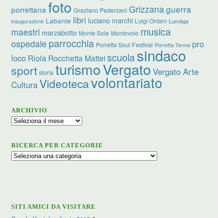
foto
Grizzana
guerra
porrettana
Graziano Pederzani
libri
luciano marchi
Labante
Luigi Ontani
Lumèga
inaugurazione
musica
maestri
marzabotto
Monte Sole
Montovolo
parrocchia
ospedale
pro
Porretta Soul Festival
Porretta Terme
sindaco
scuola
loco
Riola
Rocchetta Mattei
turismo
Vergato
sport
Vergato Arte
storia
volontariato
Videoteca
Cultura
ARCHIVIO
Archivio
RICERCA PER CATEGORIE
Ricerca
per
categorie
SITI AMICI DA VISITARE