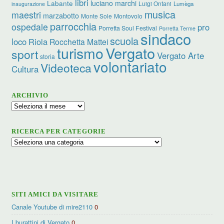
libri
luciano marchi
Labante
Luigi Ontani
Lumèga
inaugurazione
musica
maestri
marzabotto
Monte Sole
Montovolo
parrocchia
ospedale
pro
Porretta Soul Festival
Porretta Terme
sindaco
scuola
loco
Riola
Rocchetta Mattei
turismo
Vergato
sport
Vergato Arte
storia
volontariato
Videoteca
Cultura
ARCHIVIO
Archivio
RICERCA PER CATEGORIE
Ricerca
per
categorie
SITI AMICI DA VISITARE
Canale Youtube di mire2110
0
I burattini di Vergato
0