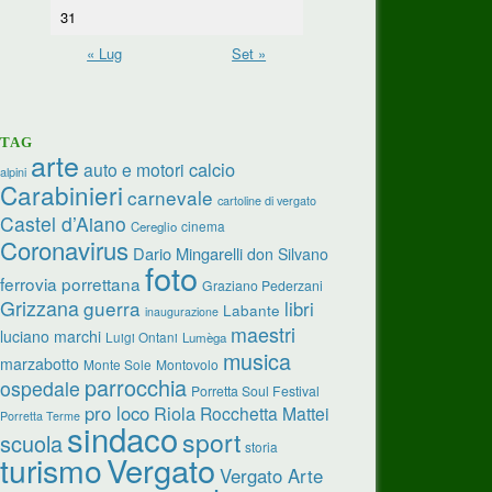
31
« Lug
Set »
TAG
arte
calcio
auto e motori
alpini
Carabinieri
carnevale
cartoline di vergato
Castel d’Aiano
cinema
Cereglio
Coronavirus
Dario Mingarelli
don Silvano
foto
ferrovia porrettana
Graziano Pederzani
Grizzana
guerra
libri
Labante
inaugurazione
maestri
luciano marchi
Luigi Ontani
Lumèga
musica
marzabotto
Monte Sole
Montovolo
parrocchia
ospedale
Porretta Soul Festival
pro loco
Riola
Rocchetta Mattei
Porretta Terme
sindaco
sport
scuola
storia
turismo
Vergato
Vergato Arte