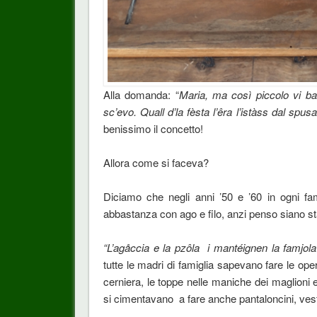
Alla domanda: “
Maria, ma così piccolo vi b
sc’evo. Quall d’la fèsta l’êra l’istàss dal spu
benissimo il concetto!
Allora come si faceva?
Diciamo che negli anni ’50 e ’60 in ogni 
abbastanza con ago e filo, anzi penso siano 
“L’
agåccia e la pzôla i mantéignen la famjol
tutte le madri di famiglia sapevano fare le oper
cerniera, le toppe nelle maniche dei maglioni 
si cimentavano a fare anche pantaloncini, vest