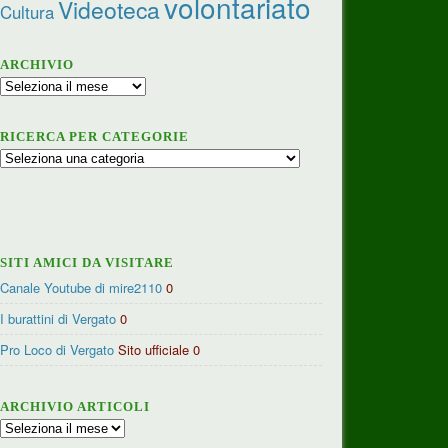
volontariato
Videoteca
Cultura
ARCHIVIO
Archivio
RICERCA PER CATEGORIE
Ricerca
per
categorie
SITI AMICI DA VISITARE
Canale Youtube di mire2110
0
I burattini di Vergato
0
Pro Loco di Vergato
Sito ufficiale 0
ARCHIVIO ARTICOLI
Archivio
articoli