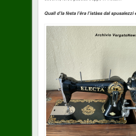
Quall d’la fèsta l’êra l’istàss dal spusalezz