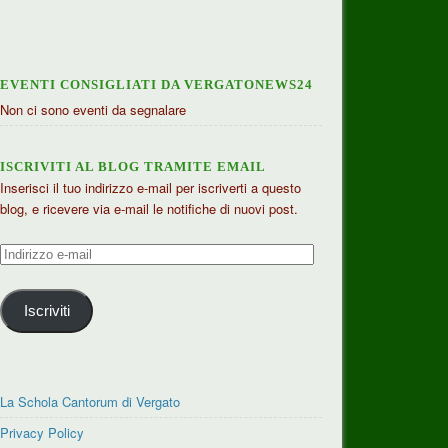
EVENTI CONSIGLIATI DA VERGATONEWS24
Non ci sono eventi da segnalare
ISCRIVITI AL BLOG TRAMITE EMAIL
Inserisci il tuo indirizzo e-mail per iscriverti a questo
blog, e ricevere via e-mail le notifiche di nuovi post.
Indirizzo
e-
mail
Iscriviti
La Schola Cantorum di Vergato
Privacy Policy