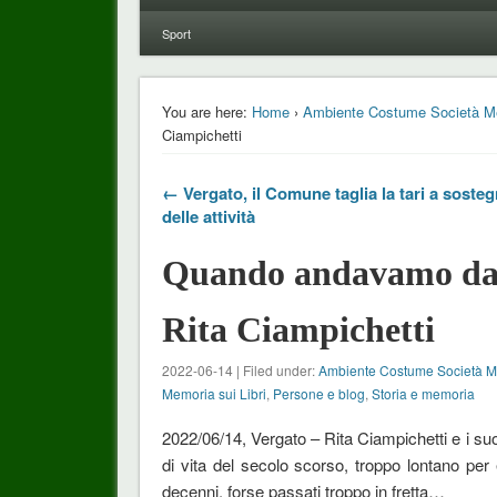
Sport
You are here:
Home
›
Ambiente Costume Società M
Ciampichetti
← Vergato, il Comune taglia la tari a soste
delle attività
Quando andavamo dall
Rita Ciampichetti
2022-06-14 | Filed under:
Ambiente Costume Società 
Memoria sui Libri
,
Persone e blog
,
Storia e memoria
2022/06/14, Vergato – Rita Ciampichetti e i suoi
di vita del secolo scorso, troppo lontano per
decenni, forse passati troppo in fretta…