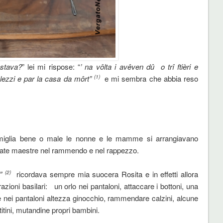
astava?
” lei mi rispose: “
’ na vôlta i avêven dû o trî ftièri e
salezzi e par la casa da môrt”
e mi sembra che abbia reso
(1)
famiglia bene o male le nonne e le mamme si arrangiavano
state maestre nel rammendo e nel rappezzo.
a”
ricordava sempre mia suocera Rosita e in effetti allora
(2)
azioni basilari: un orlo nei pantaloni, attaccare i bottoni, una
e nei pantaloni altezza ginocchio, rammendare calzini, alcune
itini, mutandine propri bambini.