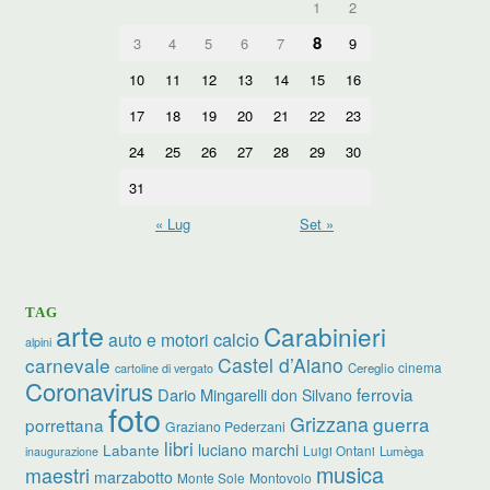
1
2
8
3
4
5
6
7
9
10
11
12
13
14
15
16
17
18
19
20
21
22
23
24
25
26
27
28
29
30
31
« Lug
Set »
TAG
arte
Carabinieri
calcio
auto e motori
alpini
carnevale
Castel d’Aiano
cinema
Cereglio
cartoline di vergato
Coronavirus
ferrovia
Dario Mingarelli
don Silvano
foto
Grizzana
guerra
porrettana
Graziano Pederzani
libri
luciano marchi
Labante
Luigi Ontani
Lumèga
inaugurazione
musica
maestri
marzabotto
Monte Sole
Montovolo