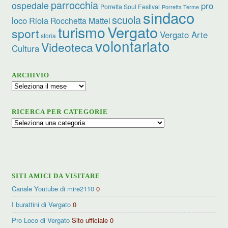
parrocchia
ospedale
pro
Porretta Soul Festival
Porretta Terme
sindaco
scuola
loco
Riola
Rocchetta Mattei
turismo
Vergato
sport
Vergato Arte
storia
volontariato
Videoteca
Cultura
ARCHIVIO
Archivio
RICERCA PER CATEGORIE
Ricerca
per
categorie
SITI AMICI DA VISITARE
Canale Youtube di mire2110
0
I burattini di Vergato
0
Pro Loco di Vergato
Sito ufficiale 0