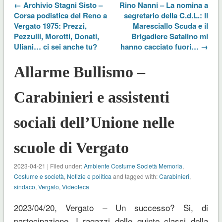
← Archivio Stagni Sisto –
Rino Nanni – La nomina a
Corsa podistica del Reno a
segretario della C.d.L.: Il
Vergato 1975: Prezzi,
Maresciallo Scuda e il
Pezzulli, Morotti, Donati,
Brigadiere Satalino mi
Uliani… ci sei anche tu?
hanno cacciato fuori… →
Allarme Bullismo –
Carabinieri e assistenti
sociali dell’Unione nelle
scuole di Vergato
2023-04-21 | Filed under:
Ambiente Costume Società Memoria
,
Costume e società
,
Notizie e politica
and tagged with:
Carabinieri
,
sindaco
,
Vergato
,
Videoteca
2023/04/20, Vergato – Un successo? Si, di
partecipazione. I ragazzi delle quinte classi della