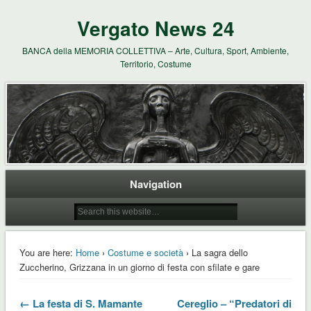
Vergato News 24
BANCA della MEMORIA COLLETTIVA – Arte, Cultura, Sport, Ambiente,
Territorio, Costume
Navigation
You are here:
Home
›
Costume e società
› La sagra dello
Zuccherino, Grizzana in un giorno di festa con sfilate e gare
← La festa di S. Mamante
Cereglio – “Predatori di