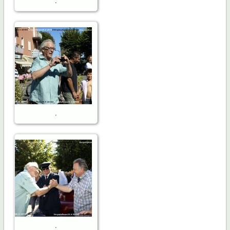
.
.
.