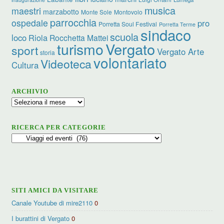
musica
maestri
marzabotto
Monte Sole
Montovolo
parrocchia
ospedale
pro
Porretta Soul Festival
Porretta Terme
sindaco
scuola
loco
Riola
Rocchetta Mattei
turismo
Vergato
sport
Vergato Arte
storia
volontariato
Videoteca
Cultura
ARCHIVIO
Archivio
RICERCA PER CATEGORIE
Ricerca
per
categorie
SITI AMICI DA VISITARE
Canale Youtube di mire2110
0
I burattini di Vergato
0