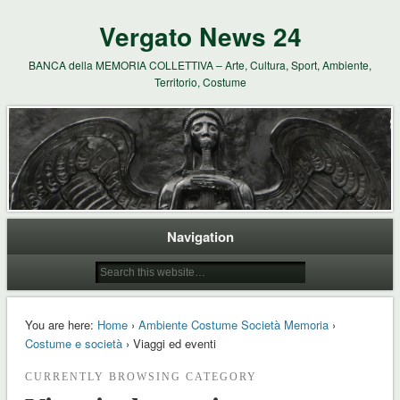
Vergato News 24
BANCA della MEMORIA COLLETTIVA – Arte, Cultura, Sport, Ambiente,
Territorio, Costume
Navigation
You are here:
Home
›
Ambiente Costume Società Memoria
›
Costume e società
› Viaggi ed eventi
CURRENTLY BROWSING CATEGORY