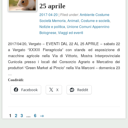
25 aprile
2017-04-20
| Filed under:
Ambiente Costume
Società Memoria
,
Animali
,
Costume e società
,
Notizie e politica
,
Unione Comuni Appennino
Bolognese
,
Viaggi ed eventi
2017/04/20, Vergato – EVENTI DAL 22 AL 25 APRILE – sabato 22
a Vergato “XXXIII Fieragricola” con stands ed esposizione di
macchine agricole nella Via di Vittorio, Mostra Interprovinciale
Cunicola presso i locali del Consorzio Agrario e Mercatino dei
produttori “Green Market al Pincio” nella Via Marconi – domenica 23
…
Condividi:
Facebook
X
Reddit
1
2
3
…
6
→