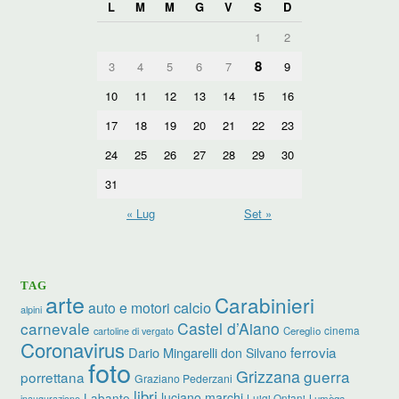
L
M
M
G
V
S
D
1
2
8
3
4
5
6
7
9
10
11
12
13
14
15
16
17
18
19
20
21
22
23
24
25
26
27
28
29
30
31
« Lug
Set »
TAG
arte
Carabinieri
calcio
auto e motori
alpini
carnevale
Castel d’Aiano
cinema
Cereglio
cartoline di vergato
Coronavirus
ferrovia
Dario Mingarelli
don Silvano
foto
Grizzana
guerra
porrettana
Graziano Pederzani
libri
luciano marchi
Labante
Luigi Ontani
Lumèga
inaugurazione