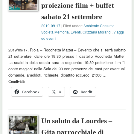
proiezione film + buffet
sabato 21 settembre
2019-09-17
| Filed under:
Ambiente Costume
Società Memoria
,
Eventi
,
Grizzana Morandi
,
Viaggi
ed eventi
2019/09/17, Riola – Rocchetta Mattei – L’evento che si terrà sabato
21 settembre, dalle ore 19:30 presso il castello Rocchetta Mattei.
La scaletta della serata sarà la seguente: 19:30 proiezione film “Il
conte magico” nella Sala dei 90 con presenza del cast per eventuali
domande, aneddoti, richieste, dibattito ecc.ecc. 21:00 …
Condividi:
Facebook
X
Reddit
Un saluto da Lourdes –
Gita parrocchiale di