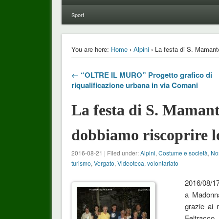
Sport
You are here:
Home
›
Alpini
› La festa di S. Mamant
← “OLTRE IL MURO” Progetto grafico di
riqualificazione urbana in via Comani
La festa di S. Maman
dobbiamo riscoprire lo
2016-08-21 | Filed under:
Alpini
,
Costume e società
,
Non
turismo
,
Vergato
,
Videoteca
,
volontariato
2016/08/1
a Madonna
grazie ai 
Feltracco