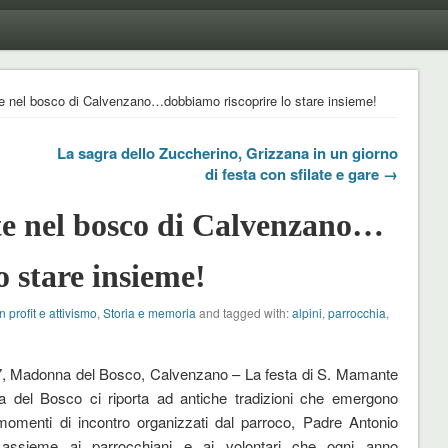
e nel bosco di Calvenzano…dobbiamo riscoprire lo stare insieme!
La sagra dello Zuccherino, Grizzana in un giorno
di festa con sfilate e gare →
te nel bosco di Calvenzano…
 stare insieme!
 profit e attivismo
,
Storia e memoria
and tagged with:
alpini
,
parrocchia
,
7, Madonna del Bosco, Calvenzano – La festa di S. Mamante
 del Bosco ci riporta ad antiche tradizioni che emergono
momenti di incontro organizzati dal parroco, Padre Antonio
 assieme ai parrocchiani e ai volontari che ogni anno