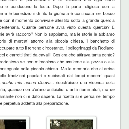
no e conducono la festa. Dopo la parte religiosa con la
e e le benedizioni di rito la giornata è continuata nel bosco
e con il momento conviviale allestito sotto la grande quercia
centenaria. Quante persone avrà visto questa quercia? E
rie avrà raccolto? Non lo sappiamo, ma le storie le abbiamo
torie di mercati attorno alla piccola chiesa, il banchetto di
ccupare tutto il terreno circostante, i pellegrinaggi da Rodiano,
i e carretti tirati da cavalli. Cos’era che attirava tanta gente?
o portentoso se non miracoloso che assieme alla pezza o alla
consegnata nella piccola chiesa. Ma la memoria che ci arriva
elle tradizioni popolari o subissati dai tempi moderni quasi
anche mia nonna diceva..
. ricostruisce una vicenda della
ria, quando non c’erano antibiotici o antiinfiammatori, ma se
 Mamante non ci è dato sapere. La ricetta si è persa nel tempo
e perpetua addetta alla preparazione.