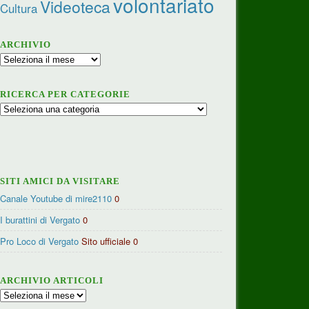
volontariato
Videoteca
Cultura
ARCHIVIO
Archivio
RICERCA PER CATEGORIE
Ricerca
per
categorie
SITI AMICI DA VISITARE
Canale Youtube di mire2110
0
I burattini di Vergato
0
Pro Loco di Vergato
Sito ufficiale 0
ARCHIVIO ARTICOLI
Archivio
articoli