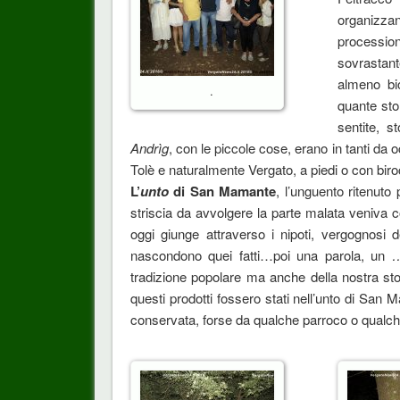
organizza
procession
sovrastant
almeno bi
.
quante sto
sentite, s
Andrìg
, con le piccole cose, erano in tanti da o
Tolè e naturalmente Vergato, a piedi o con birocc
L’
unto
di San Mamante
, l’unguento ritenut
striscia da avvolgere la parte malata veniva 
oggi giunge attraverso i nipoti, vergognosi d
nascondono quei fatti…poi una parola, un
…
tradizione popolare ma anche della nostra sto
questi prodotti fossero stati nell’unto di San
conservata, forse da qualche parroco o qualch