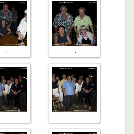
.
.
.
.