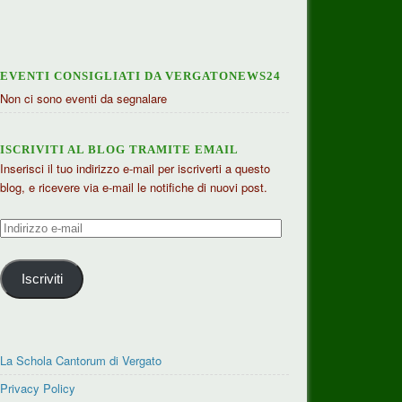
EVENTI CONSIGLIATI DA VERGATONEWS24
Non ci sono eventi da segnalare
ISCRIVITI AL BLOG TRAMITE EMAIL
Inserisci il tuo indirizzo e-mail per iscriverti a questo
blog, e ricevere via e-mail le notifiche di nuovi post.
Indirizzo
e-
mail
Iscriviti
La Schola Cantorum di Vergato
Privacy Policy