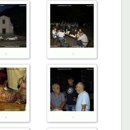
.
.
.
.