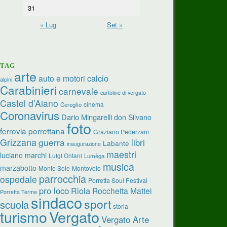
31
« Lug
Set »
TAG
arte
calcio
auto e motori
alpini
Carabinieri
carnevale
cartoline di vergato
Castel d’Aiano
cinema
Cereglio
Coronavirus
Dario Mingarelli
don Silvano
foto
ferrovia porrettana
Graziano Pederzani
Grizzana
guerra
libri
Labante
inaugurazione
maestri
luciano marchi
Luigi Ontani
Lumèga
musica
marzabotto
Monte Sole
Montovolo
parrocchia
ospedale
Porretta Soul Festival
pro loco
Riola
Rocchetta Mattei
Porretta Terme
sindaco
sport
scuola
storia
turismo
Vergato
Vergato Arte