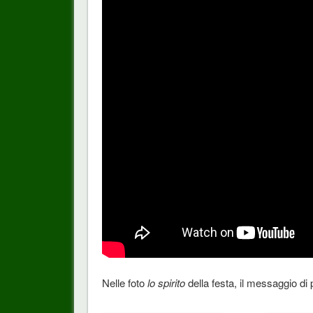
Nelle foto
lo spirito
della festa, il messaggio di