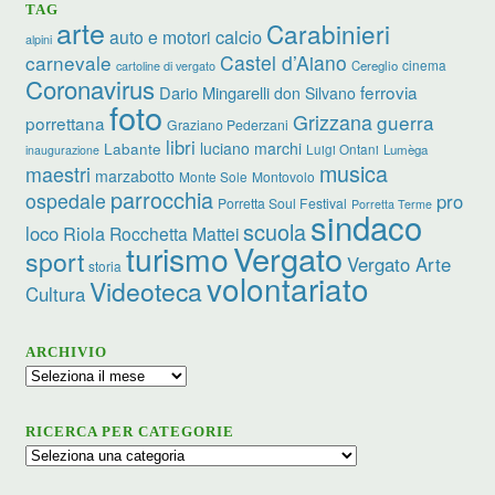
TAG
arte
Carabinieri
calcio
auto e motori
alpini
carnevale
Castel d’Aiano
cinema
Cereglio
cartoline di vergato
Coronavirus
ferrovia
Dario Mingarelli
don Silvano
foto
Grizzana
guerra
porrettana
Graziano Pederzani
libri
luciano marchi
Labante
Luigi Ontani
Lumèga
inaugurazione
musica
maestri
marzabotto
Monte Sole
Montovolo
parrocchia
ospedale
pro
Porretta Soul Festival
Porretta Terme
sindaco
scuola
loco
Riola
Rocchetta Mattei
turismo
Vergato
sport
Vergato Arte
storia
volontariato
Videoteca
Cultura
ARCHIVIO
Archivio
RICERCA PER CATEGORIE
Ricerca
per