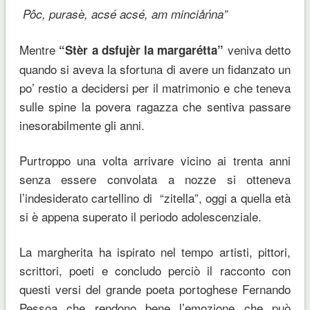
Pôc, purasè, acsé acsé, am minciåńna”
Mentre
veniva detto
“Stèr a dsfujèr la margarétta”
quando si aveva la sfortuna di avere un fidanzato un
po’ restio a decidersi per il matrimonio e che teneva
sulle spine la povera ragazza che sentiva passare
inesorabilmente gli anni.
Purtroppo una volta arrivare vicino ai trenta anni
senza essere convolata a nozze si otteneva
l’indesiderato cartellino di
“zitella”, oggi a quella età
si è appena superato il periodo adolescenziale.
La margherita ha ispirato nel tempo artisti, pittori,
scrittori, poeti e concludo perciò il racconto con
questi versi del grande poeta portoghese Fernando
Pessoa che rendono bene l’emozione che può