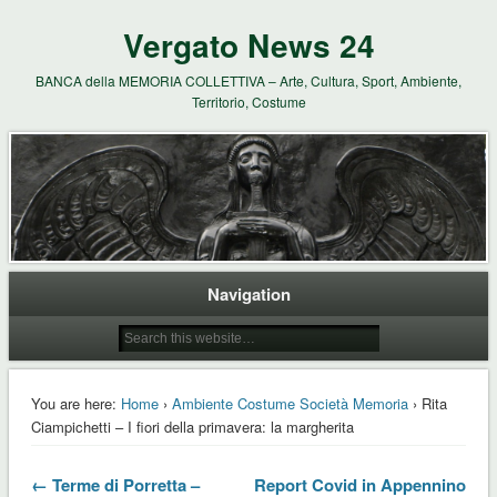
Vergato News 24
BANCA della MEMORIA COLLETTIVA – Arte, Cultura, Sport, Ambiente,
Territorio, Costume
Navigation
You are here:
Home
›
Ambiente Costume Società Memoria
› Rita
Ciampichetti – I fiori della primavera: la margherita
← Terme di Porretta –
Report Covid in Appennino