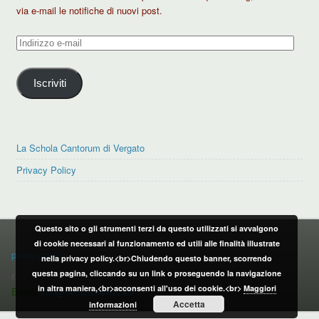
via e-mail le notifiche di nuovi post.
Indirizzo
e-
mail
Iscriviti
La Schola Cantorum di Vergato
Privacy Policy
Questo sito o gli strumenti terzi da questo utilizzati si avvalgono
PRIVACY POLICY
di cookie necessari al funzionamento ed utili alle finalità illustrate
privacy policy
nella privacy policy.<br>Chiudendo questo banner, scorrendo
questa pagina, cliccando su un link o proseguendo la navigazione
CONTATTI:
in altra maniera,<br>acconsenti all'uso dei cookie.<br>
Maggiori
Email:
info@vergatonews24.it
Accetta
informazioni