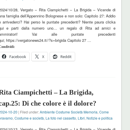
2024/10/28, Vergato – Rita Ciampichetti – La Brigida – Vicende di
una famiglia dell’Appennino Bolognese e non solo: Capitolo 27: Addio
o arrivederci? Hai perso le puntate precedenti? Niente paura clicka
qui e parti dalla numero uno… un regalo di Rita ad amici e
ammiratori! Vai alle puntate precedenti
qui; https://vergatonews24.it//?s=brigida Capitolo 27 …
Condividi:
Facebook
X
Reddit
Rita Ciampichetti – La Brigida,
cap.25: Di che colore è il dolore?
2024-10-20
| Filed under:
Ambiente Costume Società Memoria
,
Come
eravamo
,
Costume e società
,
La foto nel cassetto
,
LIbri
,
Notizie e politica
2024/10/13, Vergato – Rita Ciampichetti – La Brigida – Vicende di