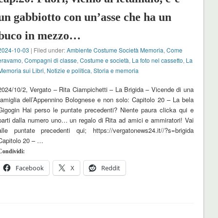
un gabbiotto con un’asse che ha un
buco in mezzo…
2024-10-03
| Filed under:
Ambiente Costume Società Memoria
,
Come
eravamo
,
Compagni di classe
,
Costume e società
,
La foto nel cassetto
,
La
Memoria sui Libri
,
Notizie e politica
,
Storia e memoria
2024/10/2, Vergato – Rita Ciampichetti – La Brigida – Vicende di una
famiglia dell’Appennino Bolognese e non solo: Capitolo 20 – La bela
Gigogin Hai perso le puntate precedenti? Niente paura clicka qui e
parti dalla numero uno… un regalo di Rita ad amici e ammiratori! Vai
alle puntate precedenti qui; https://vergatonews24.it//?s=brigida
Capitolo 20 – …
Condividi:
Facebook
X
Reddit