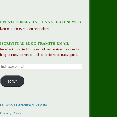
EVENTI CONSIGLIATI DA VERGATONEWS24
Non ci sono eventi da segnalare
ISCRIVITI AL BLOG TRAMITE EMAIL
Inserisci il tuo indirizzo e-mail per iscriverti a questo
blog, e ricevere via e-mail le notifiche di nuovi post.
Indirizzo
e-
mail
Iscriviti
La Schola Cantorum di Vergato
Privacy Policy