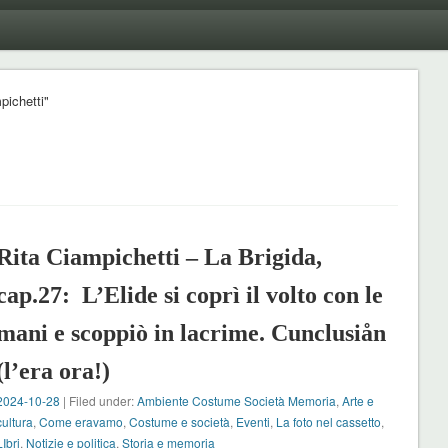
pichetti"
Rita Ciampichetti – La Brigida,
cap.27: L’Elide si coprì il volto con le
mani e scoppiò in lacrime. Cunclusiån
(l’era ora!)
2024-10-28
| Filed under:
Ambiente Costume Società Memoria
,
Arte e
cultura
,
Come eravamo
,
Costume e società
,
Eventi
,
La foto nel cassetto
,
LIbri
,
Notizie e politica
,
Storia e memoria