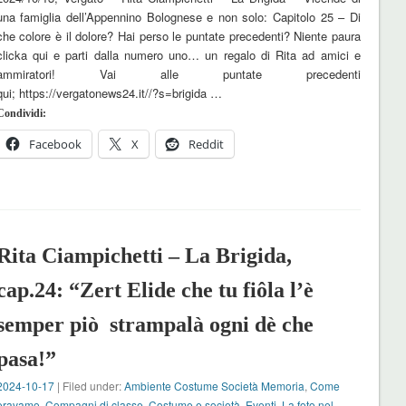
una famiglia dell’Appennino Bolognese e non solo: Capitolo 25 – Di
che colore è il dolore? Hai perso le puntate precedenti? Niente paura
clicka qui e parti dalla numero uno… un regalo di Rita ad amici e
ammiratori! Vai alle puntate precedenti
qui; https://vergatonews24.it//?s=brigida …
Condividi:
Facebook
X
Reddit
Rita Ciampichetti – La Brigida,
cap.24: “Zert Elide che tu fiôla l’è
semper piò strampalà ogni dè che
pasa!”
2024-10-17
| Filed under:
Ambiente Costume Società Memoria
,
Come
eravamo
,
Compagni di classe
,
Costume e società
,
Eventi
,
La foto nel