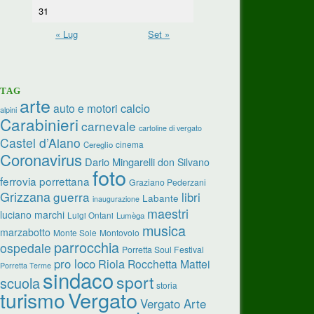
31
« Lug
Set »
TAG
arte
calcio
auto e motori
alpini
Carabinieri
carnevale
cartoline di vergato
Castel d’Aiano
cinema
Cereglio
Coronavirus
Dario Mingarelli
don Silvano
foto
ferrovia porrettana
Graziano Pederzani
Grizzana
guerra
libri
Labante
inaugurazione
maestri
luciano marchi
Luigi Ontani
Lumèga
musica
marzabotto
Monte Sole
Montovolo
parrocchia
ospedale
Porretta Soul Festival
pro loco
Riola
Rocchetta Mattei
Porretta Terme
sindaco
sport
scuola
storia
turismo
Vergato
Vergato Arte