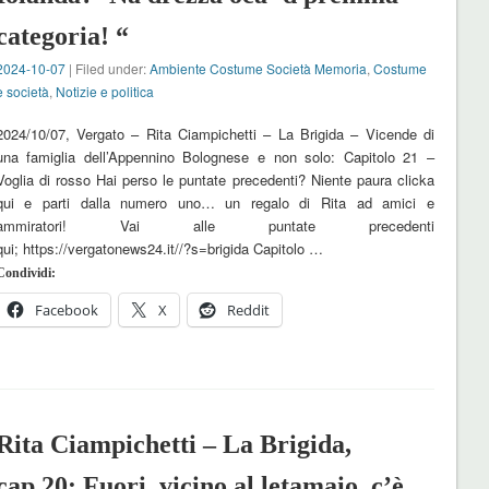
categoria! “
2024-10-07
| Filed under:
Ambiente Costume Società Memoria
,
Costume
e società
,
Notizie e politica
2024/10/07, Vergato – Rita Ciampichetti – La Brigida – Vicende di
una famiglia dell’Appennino Bolognese e non solo: Capitolo 21 –
Voglia di rosso Hai perso le puntate precedenti? Niente paura clicka
qui e parti dalla numero uno… un regalo di Rita ad amici e
ammiratori! Vai alle puntate precedenti
qui; https://vergatonews24.it//?s=brigida Capitolo …
Condividi:
Facebook
X
Reddit
Rita Ciampichetti – La Brigida,
cap.20: Fuori, vicino al letamaio, c’è