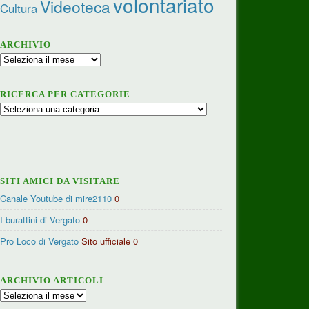
volontariato
Videoteca
Cultura
ARCHIVIO
Archivio
RICERCA PER CATEGORIE
Ricerca
per
categorie
SITI AMICI DA VISITARE
Canale Youtube di mire2110
0
I burattini di Vergato
0
Pro Loco di Vergato
Sito ufficiale 0
ARCHIVIO ARTICOLI
Archivio
articoli