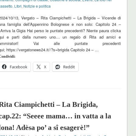
cassetto
,
LIbri
,
Notizie e politica
2024/10/13, Vergato – Rita Ciampichetti – La Brigida – Vicende di
una famiglia dell’Appennino Bolognese e non solo: Capitolo 24 –
Arriva la Gigia Hai perso le puntate precedenti? Niente paura clicka
qui e parti dalla numero uno… un regalo di Rita ad amici e
ammiratori! Vai alle puntate precedenti
qui; https://vergatonews24.it//?s=brigida Capitolo 24 – …
Condividi:
Facebook
X
Reddit
Rita Ciampichetti – La Brigida,
cap.22: “Seeee mama… in vatta a la
lona! Adèsa po’ a sî esagerè!”