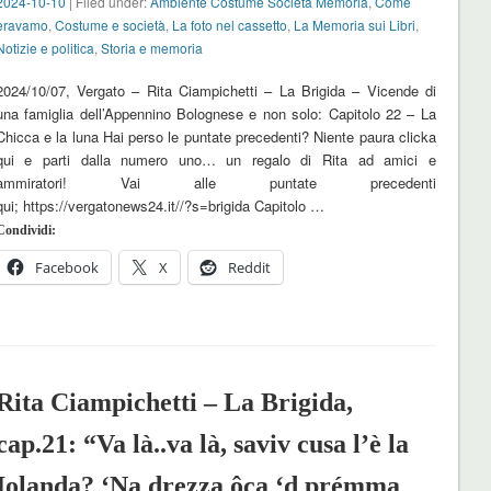
2024-10-10
| Filed under:
Ambiente Costume Società Memoria
,
Come
eravamo
,
Costume e società
,
La foto nel cassetto
,
La Memoria sui Libri
,
Notizie e politica
,
Storia e memoria
2024/10/07, Vergato – Rita Ciampichetti – La Brigida – Vicende di
una famiglia dell’Appennino Bolognese e non solo: Capitolo 22 – La
Chicca e la luna Hai perso le puntate precedenti? Niente paura clicka
qui e parti dalla numero uno… un regalo di Rita ad amici e
ammiratori! Vai alle puntate precedenti
qui; https://vergatonews24.it//?s=brigida Capitolo …
Condividi:
Facebook
X
Reddit
Rita Ciampichetti – La Brigida,
cap.21: “Va là..va là, saviv cusa l’è la
Iolanda? ‘Na drezza ôca ‘d prémma