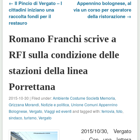
← Il Pincio di Vergato – I
Appennino bolognese, al
cittadini iniziano una
via un corso per operatore
raccolta fondi per il
della ristorazione →
restauro
Romano Franchi scrive a
RFI sulla condizione delle
stazioni della linea
Porrettana
2015-10-30 | Filed under:
Ambiente Costume Società Memoria
,
Grizzana Morandi
,
Notizie e politica
,
Unione Comuni Appennino
Bolognese
,
Vergato
,
Viaggi ed eventi
and tagged with:
ferrovia
,
foto
,
sindaco
,
turismo
,
Vergato
2015/10/30, Vergato
– Con una lettera