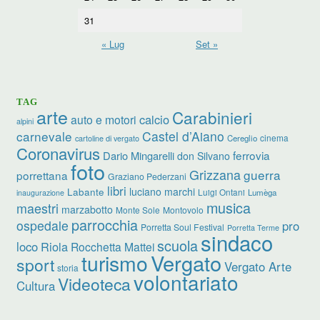
31
« Lug
Set »
TAG
arte
Carabinieri
calcio
auto e motori
alpini
carnevale
Castel d’Aiano
cinema
Cereglio
cartoline di vergato
Coronavirus
ferrovia
Dario Mingarelli
don Silvano
foto
Grizzana
guerra
porrettana
Graziano Pederzani
libri
luciano marchi
Labante
Luigi Ontani
Lumèga
inaugurazione
musica
maestri
marzabotto
Monte Sole
Montovolo
parrocchia
ospedale
pro
Porretta Soul Festival
Porretta Terme
sindaco
scuola
loco
Riola
Rocchetta Mattei
turismo
Vergato
sport
Vergato Arte
storia
volontariato
Videoteca
Cultura