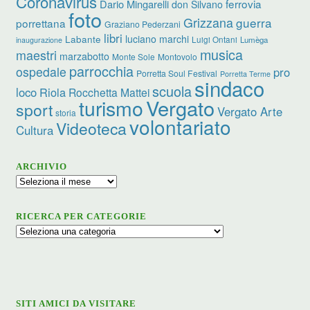
Coronavirus
ferrovia
Dario Mingarelli
don Silvano
foto
Grizzana
guerra
porrettana
Graziano Pederzani
libri
luciano marchi
Labante
Luigi Ontani
Lumèga
inaugurazione
musica
maestri
marzabotto
Monte Sole
Montovolo
parrocchia
ospedale
pro
Porretta Soul Festival
Porretta Terme
sindaco
scuola
loco
Riola
Rocchetta Mattei
turismo
Vergato
sport
Vergato Arte
storia
volontariato
Videoteca
Cultura
ARCHIVIO
Archivio
RICERCA PER CATEGORIE
Ricerca
per
categorie
SITI AMICI DA VISITARE