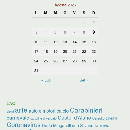
Agosto 2026
L
M
M
G
V
S
D
1
2
9
3
4
5
6
7
8
10
11
12
13
14
15
16
17
18
19
20
21
22
23
24
25
26
27
28
29
30
31
« Lug
Set »
TAG
arte
Carabinieri
calcio
auto e motori
alpini
carnevale
Castel d’Aiano
cinema
Cereglio
cartoline di vergato
Coronavirus
ferrovia
Dario Mingarelli
don Silvano