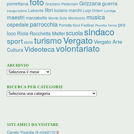
foto
Grizzana
guerra
porrettana
Graziano Pederzani
libri
luciano marchi
Labante
Luigi Ontani
Lumèga
inaugurazione
musica
maestri
marzabotto
Monte Sole
Montovolo
parrocchia
ospedale
pro
Porretta Soul Festival
Porretta Terme
sindaco
scuola
loco
Riola
Rocchetta Mattei
turismo
Vergato
sport
Vergato Arte
storia
volontariato
Videoteca
Cultura
ARCHIVIO
Archivio
RICERCA PER CATEGORIE
Ricerca
per
categorie
SITI AMICI DA VISITARE
Canale Youtube di mire2110
0