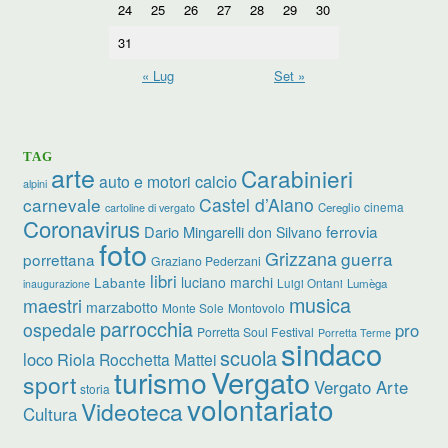
24
25
26
27
28
29
30
31
« Lug
Set »
TAG
arte
Carabinieri
calcio
auto e motori
alpini
carnevale
Castel d’Aiano
cinema
Cereglio
cartoline di vergato
Coronavirus
ferrovia
Dario Mingarelli
don Silvano
foto
Grizzana
guerra
porrettana
Graziano Pederzani
libri
luciano marchi
Labante
Luigi Ontani
Lumèga
inaugurazione
musica
maestri
marzabotto
Monte Sole
Montovolo
parrocchia
ospedale
pro
Porretta Soul Festival
Porretta Terme
sindaco
scuola
loco
Riola
Rocchetta Mattei
turismo
Vergato
sport
Vergato Arte
storia
volontariato
Videoteca
Cultura