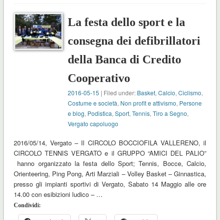
La festa dello sport e la
consegna dei defibrillatori
della Banca di Credito
Cooperativo
2016-05-15
| Filed under:
Basket
,
Calcio
,
Ciclismo
,
Costume e società
,
Non profit e attivismo
,
Persone
e blog
,
Podistica
,
Sport
,
Tennis
,
Tiro a Segno
,
Vergato capoluogo
2016/05/14, Vergato – Il CIRCOLO BOCCIOFILA VALLERENO, il
CIRCOLO TENNIS VERGATO e il GRUPPO “AMICI DEL PALIO”
hanno organizzato la festa dello Sport; Tennis, Bocce, Calcio,
Orienteering, Ping Pong, Arti Marziali – Volley Basket – Ginnastica,
presso gli impianti sportivi di Vergato, Sabato 14 Maggio alle ore
14.00 con esibizioni ludico – …
Condividi: