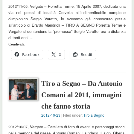
2012/11/05, Vergato – Porretta Terme, 15 Aprile 2007, dedicata una
via nei pressi di località Corvella all’indimenticabile campione
olimpionico Sergio Varetto, lo avevamo già conosciuto grazie
all’articolo di Erardo Mandrioli – TIRO A SEGNO Porretta Terme e
Vergato si contendono la “promessa” Sergio Varetto, ora a distanza
di tanti anni …
Condividi:
Facebook
X
Reddit
Tiro a Segno – Da Antonio
Comani al 2011, immagini
che fanno storia
2012-10-23
| Filed under:
Tiro a Segno
2012/10/07, Vergato – Carellata di foto di eventi e personaggi storici
nella memoria del paese. Antonio Comani il sindaco, il sign. Gherla,