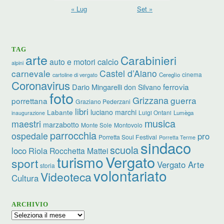
« Lug
Set »
TAG
arte
Carabinieri
calcio
auto e motori
alpini
carnevale
Castel d’Aiano
cinema
Cereglio
cartoline di vergato
Coronavirus
ferrovia
Dario Mingarelli
don Silvano
foto
Grizzana
guerra
porrettana
Graziano Pederzani
libri
luciano marchi
Labante
Luigi Ontani
Lumèga
inaugurazione
musica
maestri
marzabotto
Monte Sole
Montovolo
parrocchia
ospedale
pro
Porretta Soul Festival
Porretta Terme
sindaco
scuola
loco
Riola
Rocchetta Mattei
turismo
Vergato
sport
Vergato Arte
storia
volontariato
Videoteca
Cultura
ARCHIVIO
Archivio