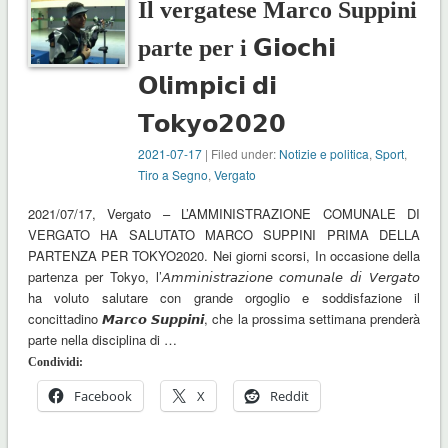
Il vergatese Marco Suppini
parte per i 𝗚𝗶𝗼𝗰𝗵𝗶
𝗢𝗹𝗶𝗺𝗽𝗶𝗰𝗶 𝗱𝗶
𝗧𝗼𝗸𝘆𝗼𝟮𝟬𝟮𝟬
2021-07-17
| Filed under:
Notizie e politica
,
Sport
,
Tiro a Segno
,
Vergato
2021/07/17, Vergato – L’AMMINISTRAZIONE COMUNALE DI
VERGATO HA SALUTATO MARCO SUPPINI PRIMA DELLA
PARTENZA PER TOKYO2020. Nei giorni scorsi, In occasione della
partenza per Tokyo, l’𝘈𝘮𝘮𝘪𝘯𝘪𝘴𝘵𝘳𝘢𝘻𝘪𝘰𝘯𝘦 𝘤𝘰𝘮𝘶𝘯𝘢𝘭𝘦 𝘥𝘪 𝘝𝘦𝘳𝘨𝘢𝘵𝘰
ha voluto salutare con grande orgoglio e soddisfazione il
concittadino 𝙈𝙖𝙧𝙘𝙤 𝙎𝙪𝙥𝙥𝙞𝙣𝙞, che la prossima settimana prenderà
parte nella disciplina di …
Condividi:
Facebook
X
Reddit