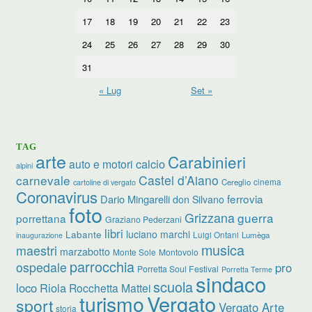
17
18
19
20
21
22
23
24
25
26
27
28
29
30
31
« Lug
Set »
TAG
arte
Carabinieri
calcio
auto e motori
alpini
carnevale
Castel d’Aiano
cinema
Cereglio
cartoline di vergato
Coronavirus
ferrovia
Dario Mingarelli
don Silvano
foto
Grizzana
guerra
porrettana
Graziano Pederzani
libri
luciano marchi
Labante
Luigi Ontani
Lumèga
inaugurazione
musica
maestri
marzabotto
Monte Sole
Montovolo
parrocchia
ospedale
pro
Porretta Soul Festival
Porretta Terme
sindaco
scuola
loco
Riola
Rocchetta Mattei
turismo
Vergato
sport
Vergato Arte
storia