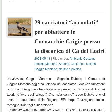
29 cacciatori “arruolati”
per abbattere le
Cornacchie Grigie presso
la discarica di Cà dei Ladri
2023-05-11
| Filed under:
Ambiente Costume
Società Memoria
,
Animali
,
Costume e società
,
Gaggio Montano
,
Notizie e politica
2023/05/10, Gaggio Montano – Segnala Dubbio; Il Comune di
Gaggio Montano aggiorna l’elenco dei cacciatori. Motivo? Abbattere
le cornacchie grigie che stazionano presso la discarica di Cà dei
Ladri. (Clicka sugli allegati) Che noia danno? Ecco Dubbio che ci
invia il documento della Regione ER; https://bur.regione.emilia-
romagna.it/dettaglio-inserzione?
i=4962ff42ba4b45b0a31f02be2422e8d5 PIANO QUINQUENNALE