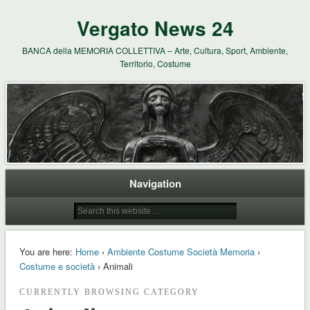
Vergato News 24
BANCA della MEMORIA COLLETTIVA – Arte, Cultura, Sport, Ambiente,
Territorio, Costume
Navigation
You are here:
Home
›
Ambiente Costume Società Memoria
›
Costume e società
› Animali
CURRENTLY BROWSING CATEGORY