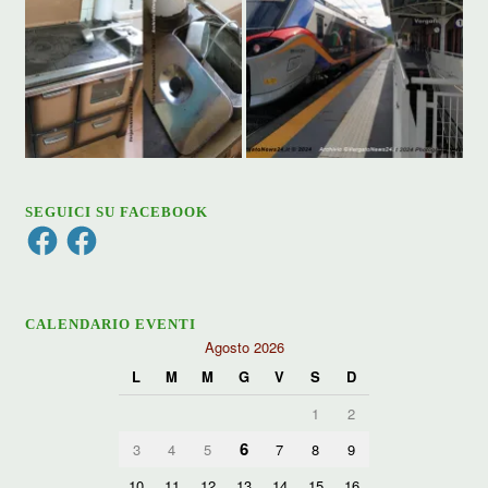
SEGUICI SU FACEBOOK
Facebook
Facebook
CALENDARIO EVENTI
Agosto 2026
L
M
M
G
V
S
D
1
2
6
3
4
5
7
8
9
10
11
12
13
14
15
16