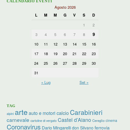
CALENDARIO EVENTI
Agosto 2026
L
M
M
G
V
S
D
1
2
9
3
4
5
6
7
8
10
11
12
13
14
15
16
17
18
19
20
21
22
23
24
25
26
27
28
29
30
31
« Lug
Set »
TAG
arte
Carabinieri
calcio
auto e motori
alpini
carnevale
Castel d’Aiano
cinema
Cereglio
cartoline di vergato
Coronavirus
ferrovia
Dario Mingarelli
don Silvano