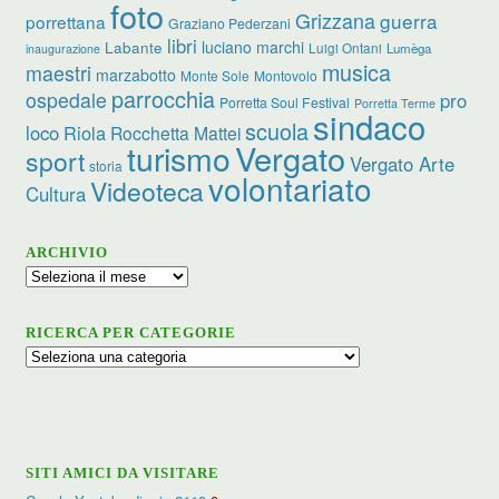
foto
Grizzana
guerra
porrettana
Graziano Pederzani
libri
luciano marchi
Labante
Luigi Ontani
Lumèga
inaugurazione
musica
maestri
marzabotto
Monte Sole
Montovolo
parrocchia
ospedale
pro
Porretta Soul Festival
Porretta Terme
sindaco
scuola
loco
Riola
Rocchetta Mattei
turismo
Vergato
sport
Vergato Arte
storia
volontariato
Videoteca
Cultura
ARCHIVIO
Archivio
RICERCA PER CATEGORIE
Ricerca
per
categorie
SITI AMICI DA VISITARE