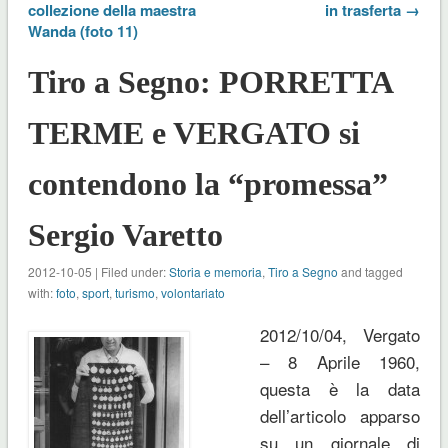
collezione della maestra
in trasferta →
Wanda (foto 11)
Tiro a Segno: PORRETTA
TERME e VERGATO si
contendono la “promessa”
Sergio Varetto
2012-10-05 | Filed under:
Storia e memoria
,
Tiro a Segno
and tagged
with:
foto
,
sport
,
turismo
,
volontariato
2012/10/04, Vergato
– 8 Aprile 1960,
questa è la data
dell’articolo apparso
su un giornale di