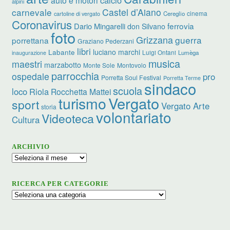
alpini
carnevale
Castel d’Aiano
cinema
Cereglio
cartoline di vergato
Coronavirus
ferrovia
Dario Mingarelli
don Silvano
foto
Grizzana
guerra
porrettana
Graziano Pederzani
libri
luciano marchi
Labante
Luigi Ontani
Lumèga
inaugurazione
musica
maestri
marzabotto
Monte Sole
Montovolo
parrocchia
ospedale
pro
Porretta Soul Festival
Porretta Terme
sindaco
scuola
loco
Riola
Rocchetta Mattei
turismo
Vergato
sport
Vergato Arte
storia
volontariato
Videoteca
Cultura
ARCHIVIO
Archivio
RICERCA PER CATEGORIE
Ricerca
per
categorie