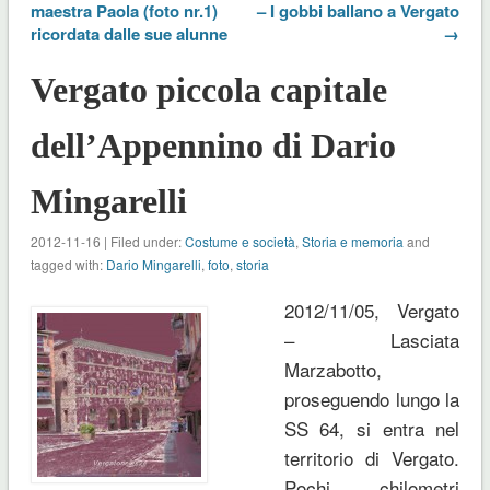
maestra Paola (foto nr.1)
– I gobbi ballano a Vergato
ricordata dalle sue alunne
→
Vergato piccola capitale
dell’Appennino di Dario
Mingarelli
2012-11-16 | Filed under:
Costume e società
,
Storia e memoria
and
tagged with:
Dario Mingarelli
,
foto
,
storia
2012/11/05, Vergato
– Lasciata
Marzabotto,
proseguendo lungo la
SS 64, si entra nel
territorio di Vergato.
Pochi chilometri