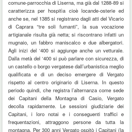
comune-parrocchia di Liserna, ma già dal 1288-89 si
caratterizza per hospitìa cioè locande-osterie ed
anche se, nel 1385 si registrano dagli atti del Vicario
di Caprara “tre soli fumanti”, la sua vocazione
artigianale risulta già netta; si riscontrano infatti un
mugnaio, un fabbro maniscalco e due albergatori.
Agli inizi del ‘400 si aggiunge anche un vetturale.
Dalla metà del ‘400 si può parlare con sicurezza, di
un castello o borgo vergatese dall’urbanistica meglio
qualificata e di un deciso emergere di Vergato
rispetto al centro originario di Liserna. In questo
periodo quindi, che registra l’alternanza come sede
dei Capitani della Montagna di Casio, Vergato
decolla rapidamente. Le sessioni giudiziarie dei
Capitani, i loro notai e i conseguenti traffici e
frequentazioni, attraggono persone da tutta la
montagna. Per 300 anni Vergato ospitò i Capitani (la