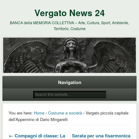
Vergato News 24
BANCA della MEMORIA COLLETTIVA – Arte, Cultura, Sport, Ambiente,
Territorio, Costume
Navigation
You are here:
Home
›
Costume e società
› Vergato piccola capitale
dell’Appennino di Dario Mingarelli
← Compagni di classe: La
Serata per una fisarmonica