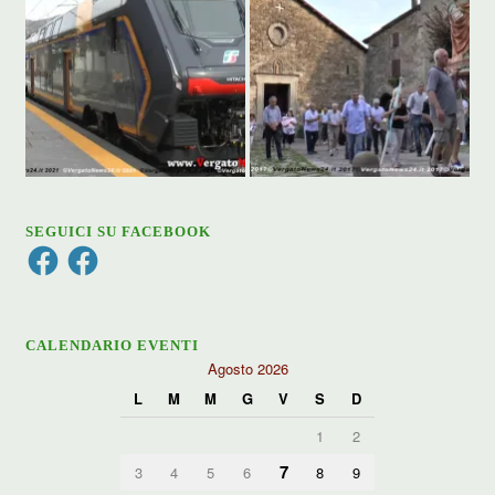
SEGUICI SU FACEBOOK
Facebook
Facebook
CALENDARIO EVENTI
Agosto 2026
L
M
M
G
V
S
D
1
2
7
3
4
5
6
8
9