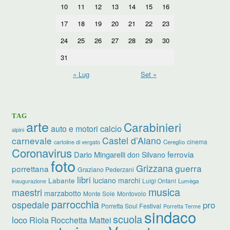
10
11
12
13
14
15
16
17
18
19
20
21
22
23
24
25
26
27
28
29
30
31
« Lug
Set »
TAG
arte
Carabinieri
calcio
auto e motori
alpini
carnevale
Castel d’Aiano
cinema
Cereglio
cartoline di vergato
Coronavirus
ferrovia
Dario Mingarelli
don Silvano
foto
Grizzana
guerra
porrettana
Graziano Pederzani
libri
luciano marchi
Labante
Luigi Ontani
Lumèga
inaugurazione
musica
maestri
marzabotto
Monte Sole
Montovolo
parrocchia
ospedale
pro
Porretta Soul Festival
Porretta Terme
sindaco
scuola
loco
Riola
Rocchetta Mattei