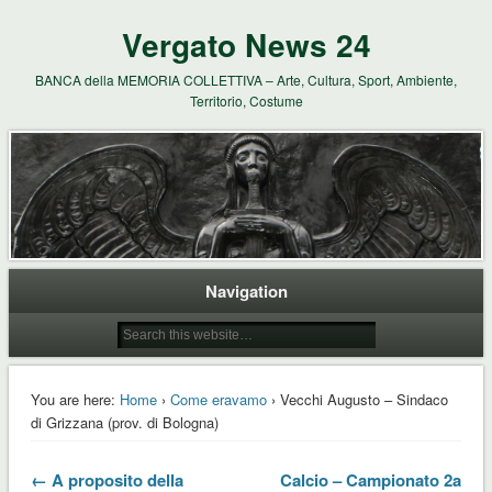
Vergato News 24
BANCA della MEMORIA COLLETTIVA – Arte, Cultura, Sport, Ambiente,
Territorio, Costume
Navigation
You are here:
Home
›
Come eravamo
› Vecchi Augusto – Sindaco
di Grizzana (prov. di Bologna)
← A proposito della
Calcio – Campionato 2a