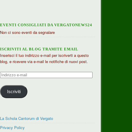
EVENTI CONSIGLIATI DA VERGATONEWS24
Non ci sono eventi da segnalare
ISCRIVITI AL BLOG TRAMITE EMAIL
Inserisci il tuo indirizzo e-mail per iscriverti a questo
blog, e ricevere via e-mail le notifiche di nuovi post.
Indirizzo
e-
mail
Iscriviti
La Schola Cantorum di Vergato
Privacy Policy