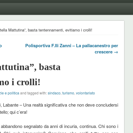
ella Mattutina”, basta tentennamenti, evitiamo i crolli!
o
Polisportiva F.lli Zanni – La pallacanestro per
crescere →
ttutina”, basta
o i crolli!
ie e politica
and tagged with:
sindaco
,
turismo
,
volontariato
, Labante – Una realtà significativa che non deve concludersi
ello; qui c’era!
i abbandono segnalato da anni di incuria, continua. Chi sono i