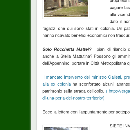
proprietar
pagare tas
alle vicen
dato il no
ragazzi che qui sono stati in colonia. Un pa
hanno ricavato benefici economici non trascura
Solo Rocchetta Mattei?
I piani di rilanci
anche la Stella Mattutina? Possono gli ammin
dell’Appennino, portare in Città Metropolitana 
Il mancato intervento del ministro Galletti, 
alla ex colonia
ha sconfortato alcuni labante
patrimonio sulla strada dell’oblio.
( http://verg
di-una-perla-del-nostro-territorio/)
Ecco la lettera con l’appuntamento per sottoporr
SIETE INV