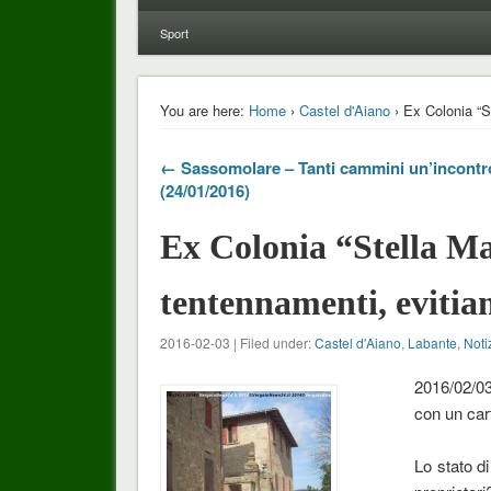
Sport
You are here:
Home
›
Castel d'Aiano
› Ex Colonia “St
← Sassomolare – Tanti cammini un’incontr
(24/01/2016)
Ex Colonia “Stella Ma
tentennamenti, evitiam
2016-02-03 | Filed under:
Castel d'Aiano
,
Labante
,
Notiz
2016/02/03
con un cart
Lo stato d