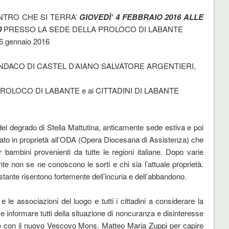
NTRO CHE SI TERRA’
GIOVEDÌ’ 4 FEBBRAIO 2016 ALLE
0
PRESSO LA SEDE DELLA PROLOCO DI LABANTE
6 gennaio 2016
 SINDACO DI CASTEL D’AIANO SALVATORE ARGENTIERI,
ROLOCO DI LABANTE e ai CITTADINI DI LABANTE
del degrado di Stella Mattutina, anticamente sede estiva e poi
ato in proprietà all’ODA (Opera Diocesana di Assistenza) che
 bambini provenienti da tutte le regioni italiane. Dopo varie
nte non se ne conoscono le sorti e chi sia l’attuale proprietà.
rcostante risentono fortemente dell’incuria e dell’abbandono.
 le associazioni del luogo e tutti i cittadini a considerare la
go e informare tutti della situazione di noncuranza e disinteresse
e con il nuovo Vescovo Mons. Matteo Maria Zuppi per capire