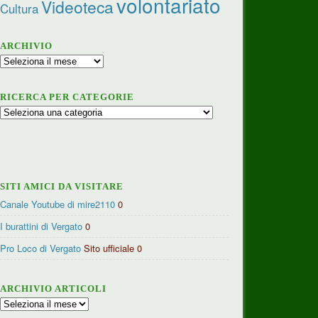
volontariato
Videoteca
Cultura
ARCHIVIO
Archivio
RICERCA PER CATEGORIE
Ricerca
per
categorie
SITI AMICI DA VISITARE
Canale Youtube di mire2110
0
I burattini di Vergato
0
Pro Loco di Vergato
Sito ufficiale 0
ARCHIVIO ARTICOLI
Archivio
articoli