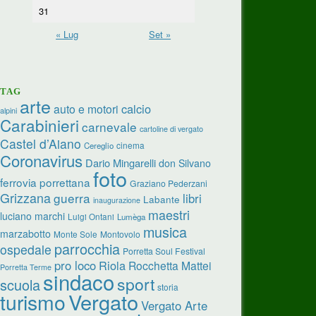
31
« Lug
Set »
TAG
arte
calcio
auto e motori
alpini
Carabinieri
carnevale
cartoline di vergato
Castel d’Aiano
cinema
Cereglio
Coronavirus
Dario Mingarelli
don Silvano
foto
ferrovia porrettana
Graziano Pederzani
Grizzana
guerra
libri
Labante
inaugurazione
maestri
luciano marchi
Luigi Ontani
Lumèga
musica
marzabotto
Monte Sole
Montovolo
parrocchia
ospedale
Porretta Soul Festival
pro loco
Riola
Rocchetta Mattei
Porretta Terme
sindaco
sport
scuola
storia
turismo
Vergato
Vergato Arte