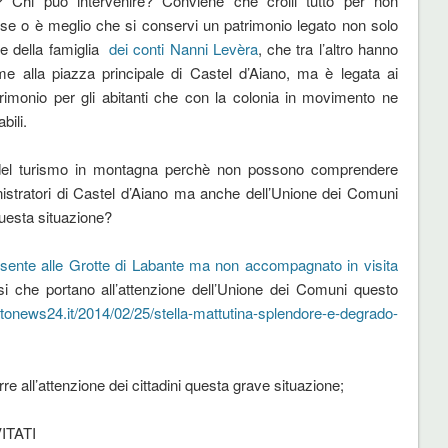
i? Chi può intervenire? Conviene che crolli tutto per non
se o è meglio che si conservi un patrimonio legato non solo
de della famiglia
dei conti Nanni Levèra
, che tra l’altro hanno
me alla piazza principale di Castel d’Aiano, ma è legata ai
trimonio per gli abitanti che con la colonia in movimento ne
bili.
o del turismo in montagna perchè non possono comprendere
istratori di Castel d’Aiano ma anche dell’Unione dei Comuni
questa situazione?
presente alle Grotte di Labante ma non accompagnato in visita
si che portano all’attenzione dell’Unione dei Comuni questo
atonews24.it/2014/02/25/stella-mattutina-splendore-e-degrado-
e all’attenzione dei cittadini questa grave situazione;
ITATI