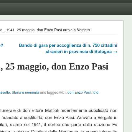
no…1941, 25 maggio, don Enzo Pasi arriva a Vergato
o?
Bando di gara per accoglienza di n. 750 cittadini
stranieri in provincia di Bologna →
 25 maggio, don Enzo Pasi
assetto
,
Storia e memoria
and tagged with:
don Enzo Pasi
,
foto
,
unerale di don Ettore Mattioli recentemente pubblicato non
mandato a sostituirlo; don Enzo Pasi. Arrivato a Vergato in
ilitari, siamo nel 1941, il corteo che parte dalla stazione Fs
hiesa in piazza Capitani della Montagna, le nuove fotografie