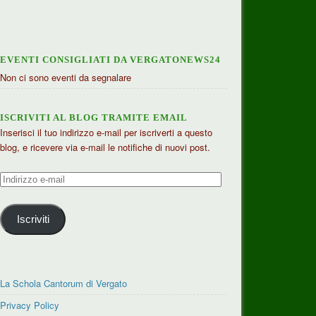
EVENTI CONSIGLIATI DA VERGATONEWS24
Non ci sono eventi da segnalare
ISCRIVITI AL BLOG TRAMITE EMAIL
Inserisci il tuo indirizzo e-mail per iscriverti a questo
blog, e ricevere via e-mail le notifiche di nuovi post.
Indirizzo
e-
mail
Iscriviti
La Schola Cantorum di Vergato
Privacy Policy