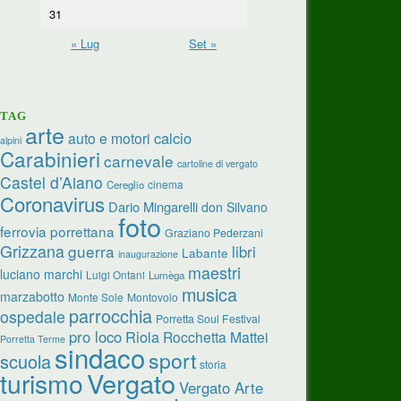
31
« Lug
Set »
TAG
arte
calcio
auto e motori
alpini
Carabinieri
carnevale
cartoline di vergato
Castel d’Aiano
cinema
Cereglio
Coronavirus
Dario Mingarelli
don Silvano
foto
ferrovia porrettana
Graziano Pederzani
Grizzana
guerra
libri
Labante
inaugurazione
maestri
luciano marchi
Luigi Ontani
Lumèga
musica
marzabotto
Monte Sole
Montovolo
parrocchia
ospedale
Porretta Soul Festival
pro loco
Riola
Rocchetta Mattei
Porretta Terme
sindaco
sport
scuola
storia
turismo
Vergato
Vergato Arte