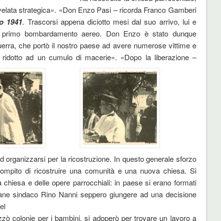
rivelata strategica». «Don Enzo Pasi – ricorda Franco Gamberi
o 1941
. Trascorsi appena diciotto mesi dal suo arrivo, lui e
 il primo bombardamento aereo. Don Enzo è stato dunque
guerra, che portò il nostro paese ad avere numerose vittime e
 ridotto ad un cumulo di macerie».
«Dopo la liberazione –
 organizzarsi per la ricostruzione. In questo generale sforzo
compito di ricostruire una comunità e una nuova chiesa. Si
a chiesa e delle opere parrocchiali: in paese si erano formati
vane sindaco Rino Nanni seppero giungere ad una decisione
el
zò colonie per i bambini, si adoperò per trovare un lavoro a