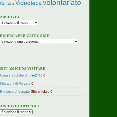
volontariato
Videoteca
Cultura
ARCHIVIO
Archivio
RICERCA PER CATEGORIE
Ricerca
per
categorie
SITI AMICI DA VISITARE
Canale Youtube di mire2110
0
I burattini di Vergato
0
Pro Loco di Vergato
Sito ufficiale 0
ARCHIVIO ARTICOLI
Archivio
articoli