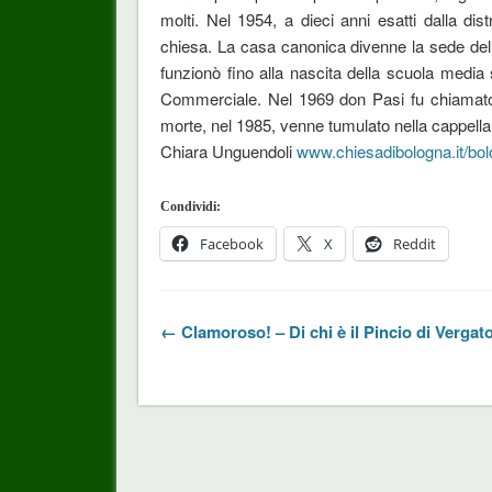
molti. Nel 1954, a dieci anni esatti dalla di
chiesa. La casa canonica divenne la sede della
funzionò fino alla nascita della scuola media s
Commerciale. Nel 1969 don Pasi fu chiamato d
morte, nel 1985, venne tumulato nella cappella 
Chiara Unguendoli
www.chiesadibologna.it/bo
Condividi:
Facebook
X
Reddit
← Clamoroso! – Di chi è il Pincio di Vergat