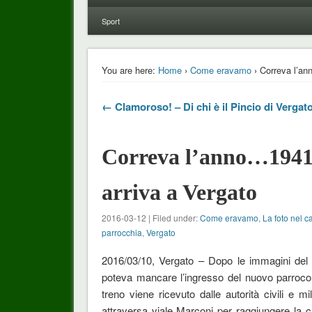
Sport
You are here:
Home
›
Come eravamo
› Correva l’an
← Clamoroso! – Di chi è il Pincio di Vergat
Correva l’anno…1941,
arriva a Vergato
2016-03-12 | Filed under:
Come eravamo
,
La foto nel c
parrocchia
,
Vergato
2016/03/10, Vergato – Dopo le immagini del f
poteva mancare l’ingresso del nuovo parroco 
treno viene ricevuto dalle autorità civili e m
attraversa viale Marconi per raggiungere la c