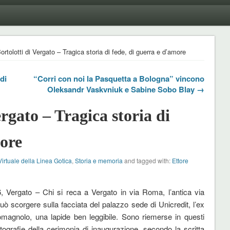
ortolotti di Vergato – Tragica storia di fede, di guerra e d’amore
di
“Corri con noi la Pasquetta a Bologna” vincono
Oleksandr Vaskvniuk e Sabine Sobo Blay →
ergato – Tragica storia di
more
irtuale della Linea Gotica
,
Storia e memoria
and tagged with:
Ettore
, Vergato – Chi si reca a Vergato in via Roma, l’antica via
uò scorgere sulla facciata del palazzo sede di Unicredit, l’ex
magnolo, una lapide ben leggibile. Sono riemerse in questi
fotografie della cerimonia di inaugurazione, secondo la scritta