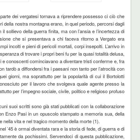
parte dei vergatesi tornava a riprendere possesso ci ciò che
eri della nostra montagna erano, in quel periodo, percorsi dagli
 il sollievo della guerra finita, ma con l’ansia e l’incertezza di
visione che si presentava a chi faceva ritorno a Vergato era
i incolti e pieni di pericoli mortali, corpi insepolti. L’arrivo in
eranza di trovare i propri beni fu per la quasi totalità delusa,
i e conoscenti cominciavano a diventare tristi conferme e, fra
on tardò a diffondersi fra i paesani non tanto per l’atrocità con
 giorni, ma soprattutto per la popolarità di cui il Bortolotti
 conosciuto per il lavoro che svolgeva quale agente presso la
tto per l’impegno sociale, civile, politico e religioso profuso
uni suoi scritti sono già stati pubblicati con la collaborazione
o don Enzo Pasi in un opuscolo stampato a memoria sua, della
 nella vita e nel tragico momento della morte (1).
el ’45 è ormai diventata rara e la storia di fede, di guerra e di
tamente da pochissimi. Servendoci di questa pubblicazione,