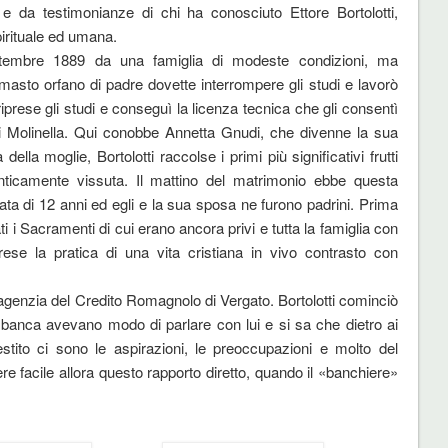
 e da testimonianze di chi ha conosciuto Ettore Bortolotti,
pirituale ed umana.
ettembre 1889 da una famiglia di modeste condizioni, ma
imasto orfano di padre dovette interrompere gli studi e lavorò
riprese gli studi e conseguì la licenza tecnica che gli consentì
i Molinella. Qui conobbe Annetta Gnudi, che divenne la sua
ella moglie, Bortolotti raccolse i primi più significativi frutti
nticamente vissuta. Il mattino del matrimonio ebbe questa
ta di 12 anni ed egli e la sua sposa ne furono padrini. Prima
nati i Sacramenti di cui erano ancora privi e tutta la famiglia con
ese la pratica di una vita cristiana in vivo contrasto con
’agenzia del Credito Romagnolo di Vergato. Bortolotti cominciò
 banca avevano modo di parlare con lui e si sa che dietro ai
tito ci sono le aspirazioni, le preoccupazioni e molto del
e facile allora questo rapporto diretto, quando il «banchiere»