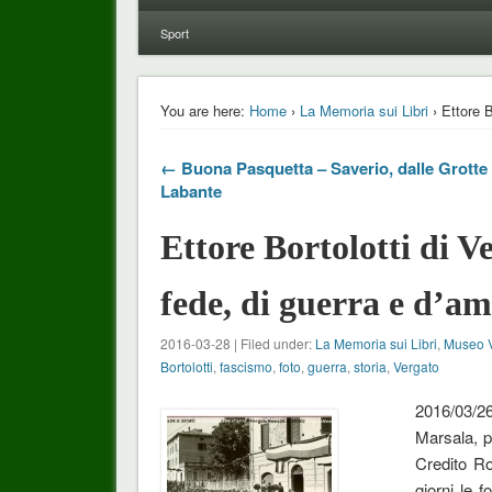
Sport
You are here:
Home
›
La Memoria sui Libri
› Ettore B
← Buona Pasquetta – Saverio, dalle Grotte 
Labante
Ettore Bortolotti di V
fede, di guerra e d’a
2016-03-28 | Filed under:
La Memoria sui Libri
,
Museo V
Bortolotti
,
fascismo
,
foto
,
guerra
,
storia
,
Vergato
2016/03/26
Marsala, p
Credito Ro
giorni le 