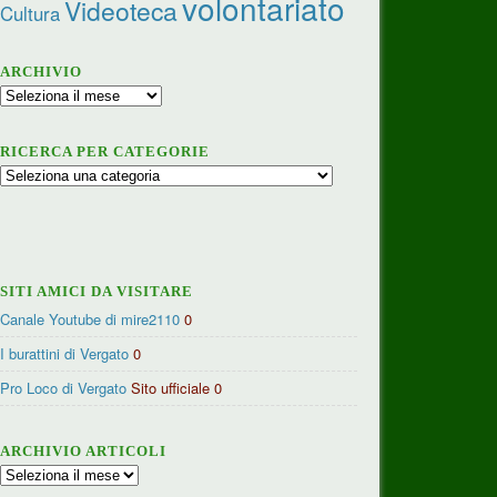
volontariato
Videoteca
Cultura
ARCHIVIO
Archivio
RICERCA PER CATEGORIE
Ricerca
per
categorie
SITI AMICI DA VISITARE
Canale Youtube di mire2110
0
I burattini di Vergato
0
Pro Loco di Vergato
Sito ufficiale 0
ARCHIVIO ARTICOLI
Archivio
articoli