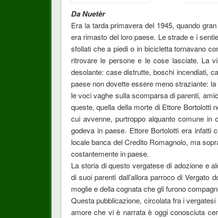
Da Nuetèr
Era la tarda primavera del 1945, quando gran 
era rimasto del loro paese. Le strade e i senti
sfollati che a piedi o in bicicletta tornavano con
ritrovare le persone e le cose lasciate. La 
desolante: case distrutte, boschi incendiati, camp
paese non dovette essere meno straziante: la sp
le voci vaghe sulla scomparsa di parenti, amic
queste, quella della morte di Ettore Bortolotti n
cui avvenne, purtroppo alquanto comune in quei
godeva in paese. Ettore Bortolotti era infatti
locale banca del Credito Romagnolo, ma soprattu
costantemente in paese.
La storia di questo vergatese di adozione e alc
di suoi parenti dall’allora parroco di Vergat
moglie e della cognata che gli furono compagne
Questa pubblicazione, circolata fra i vergatesi n
amore che vi è narrata è oggi conosciuta cer