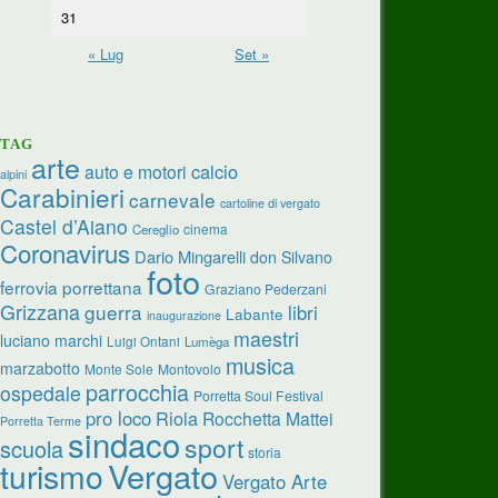
31
« Lug
Set »
TAG
arte
calcio
auto e motori
alpini
Carabinieri
carnevale
cartoline di vergato
Castel d’Aiano
cinema
Cereglio
Coronavirus
Dario Mingarelli
don Silvano
foto
ferrovia porrettana
Graziano Pederzani
Grizzana
guerra
libri
Labante
inaugurazione
maestri
luciano marchi
Luigi Ontani
Lumèga
musica
marzabotto
Monte Sole
Montovolo
parrocchia
ospedale
Porretta Soul Festival
pro loco
Riola
Rocchetta Mattei
Porretta Terme
sindaco
sport
scuola
storia
turismo
Vergato
Vergato Arte