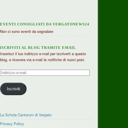
EVENTI CONSIGLIATI DA VERGATONEWS24
Non ci sono eventi da segnalare
ISCRIVITI AL BLOG TRAMITE EMAIL
Inserisci il tuo indirizzo e-mail per iscriverti a questo
blog, e ricevere via e-mail le notifiche di nuovi post.
Indirizzo
e-
mail
Iscriviti
La Schola Cantorum di Vergato
Privacy Policy