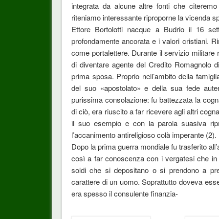
integrata da alcune altre fonti che citeremo
riteniamo interessante riproporne la vicenda s
Ettore Bortolotti nacque a Budrio il 16 s
profondamente ancorata e i valori cristiani. R
come portalettere. Durante il servizio militare 
di diventare agente del Credito Romagnolo d
prima sposa. Proprio nell’ambito della famiglia d
del suo «apostolato» e della sua fede aute
purissima consolazione: fu battezzata la cogna
di ciò, era riuscito a far ricevere agli altri cog
il suo esempio e con la parola suasiva ripr
l’accanimento antireligioso colà imperante (2).
Dopo la prima guerra mondiale fu trasferito all
così a far conoscenza con i vergatesi che in
soldi che si depositano o si prendono a pres
carattere di un uomo. Soprattutto doveva esser
era spesso il consulente finanzia-