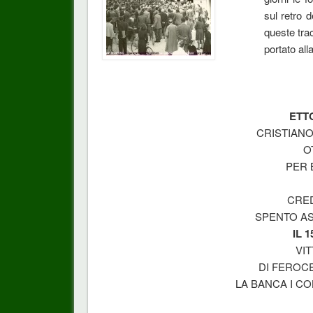
sul retro d
queste tra
portato all
ETT
CRISTIANO
O
PER 
CRE
SPENTO A
IL 
VI
DI FEROC
LA BANCA I CO