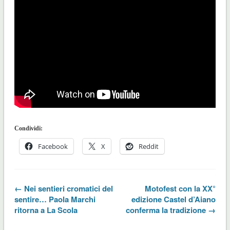
Condividi:
Facebook
X
Reddit
← Nei sentieri cromatici del
Motofest con la XX°
sentire… Paola Marchi
edizione Castel d’Aiano
ritorna a La Scola
conferma la tradizione →