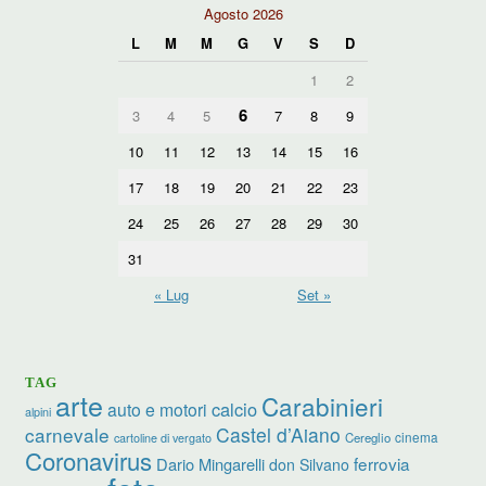
Agosto 2026
L
M
M
G
V
S
D
1
2
6
3
4
5
7
8
9
10
11
12
13
14
15
16
17
18
19
20
21
22
23
24
25
26
27
28
29
30
31
« Lug
Set »
TAG
arte
Carabinieri
calcio
auto e motori
alpini
carnevale
Castel d’Aiano
cinema
Cereglio
cartoline di vergato
Coronavirus
ferrovia
Dario Mingarelli
don Silvano