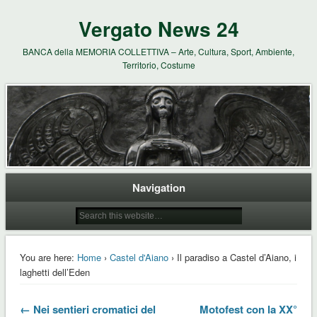
Vergato News 24
BANCA della MEMORIA COLLETTIVA – Arte, Cultura, Sport, Ambiente,
Territorio, Costume
Navigation
You are here:
Home
›
Castel d'Aiano
› Il paradiso a Castel d’Aiano, i
laghetti dell’Eden
← Nei sentieri cromatici del
Motofest con la XX°