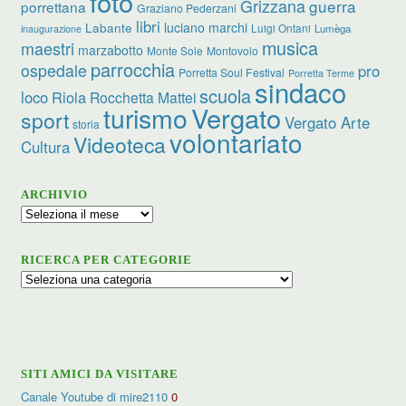
foto
Grizzana
guerra
porrettana
Graziano Pederzani
libri
luciano marchi
Labante
Luigi Ontani
Lumèga
inaugurazione
musica
maestri
marzabotto
Monte Sole
Montovolo
parrocchia
ospedale
pro
Porretta Soul Festival
Porretta Terme
sindaco
scuola
loco
Riola
Rocchetta Mattei
turismo
Vergato
sport
Vergato Arte
storia
volontariato
Videoteca
Cultura
ARCHIVIO
Archivio
RICERCA PER CATEGORIE
Ricerca
per
categorie
SITI AMICI DA VISITARE
Canale Youtube di mire2110
0