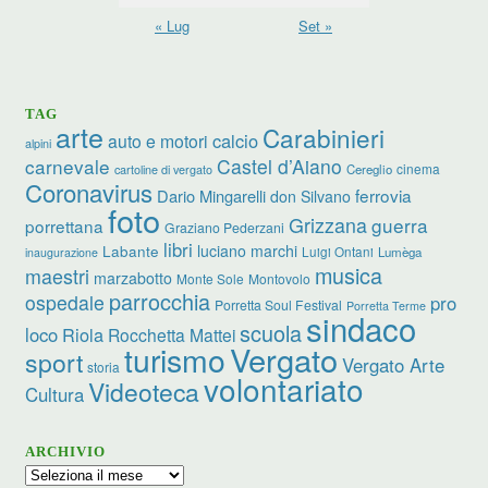
« Lug
Set »
TAG
arte
Carabinieri
calcio
auto e motori
alpini
carnevale
Castel d’Aiano
cinema
Cereglio
cartoline di vergato
Coronavirus
ferrovia
Dario Mingarelli
don Silvano
foto
Grizzana
guerra
porrettana
Graziano Pederzani
libri
luciano marchi
Labante
Luigi Ontani
Lumèga
inaugurazione
musica
maestri
marzabotto
Monte Sole
Montovolo
parrocchia
ospedale
pro
Porretta Soul Festival
Porretta Terme
sindaco
scuola
loco
Riola
Rocchetta Mattei
turismo
Vergato
sport
Vergato Arte
storia
volontariato
Videoteca
Cultura
ARCHIVIO
Archivio