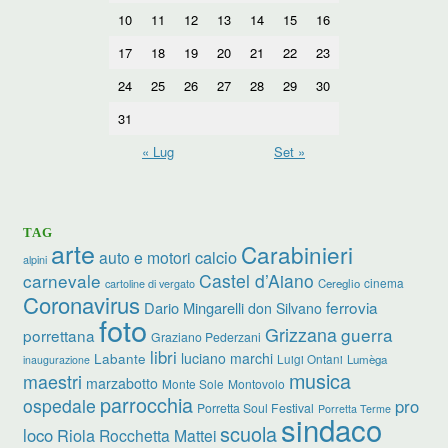
10
11
12
13
14
15
16
17
18
19
20
21
22
23
24
25
26
27
28
29
30
31
« Lug
Set »
TAG
arte
Carabinieri
calcio
auto e motori
alpini
carnevale
Castel d’Aiano
cinema
Cereglio
cartoline di vergato
Coronavirus
ferrovia
Dario Mingarelli
don Silvano
foto
Grizzana
guerra
porrettana
Graziano Pederzani
libri
luciano marchi
Labante
Luigi Ontani
Lumèga
inaugurazione
musica
maestri
marzabotto
Monte Sole
Montovolo
parrocchia
ospedale
pro
Porretta Soul Festival
Porretta Terme
sindaco
scuola
loco
Riola
Rocchetta Mattei