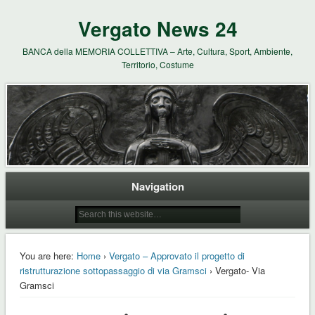
Vergato News 24
BANCA della MEMORIA COLLETTIVA – Arte, Cultura, Sport, Ambiente,
Territorio, Costume
Navigation
You are here:
Home
›
Vergato – Approvato il progetto di
ristrutturazione sottopassaggio di via Gramsci
› Vergato- Via
Gramsci