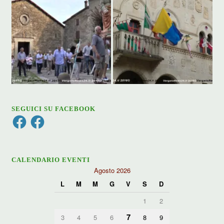
SEGUICI SU FACEBOOK
Facebook
Facebook
CALENDARIO EVENTI
Agosto 2026
L
M
M
G
V
S
D
1
2
7
3
4
5
6
8
9