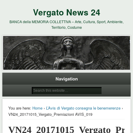
Vergato News 24
BANCA della MEMORIA COLLETTIVA – Arte, Cultura, Sport, Ambiente,
Territorio, Costume
Navigation
You are here:
Home
›
L’Avis di Vergato consegna le benemerenze
›
VN24_20171015_Vergato_Premiazioni AVIS_019
VN24_20171015_Vergato_Prem