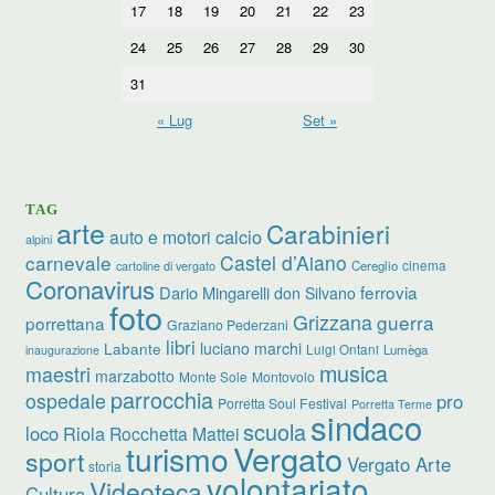
17
18
19
20
21
22
23
24
25
26
27
28
29
30
31
« Lug
Set »
TAG
arte
Carabinieri
calcio
auto e motori
alpini
carnevale
Castel d’Aiano
cinema
Cereglio
cartoline di vergato
Coronavirus
ferrovia
Dario Mingarelli
don Silvano
foto
Grizzana
guerra
porrettana
Graziano Pederzani
libri
luciano marchi
Labante
Luigi Ontani
Lumèga
inaugurazione
musica
maestri
marzabotto
Monte Sole
Montovolo
parrocchia
ospedale
pro
Porretta Soul Festival
Porretta Terme
sindaco
scuola
loco
Riola
Rocchetta Mattei
turismo
Vergato
sport
Vergato Arte
storia
volontariato
Videoteca
Cultura