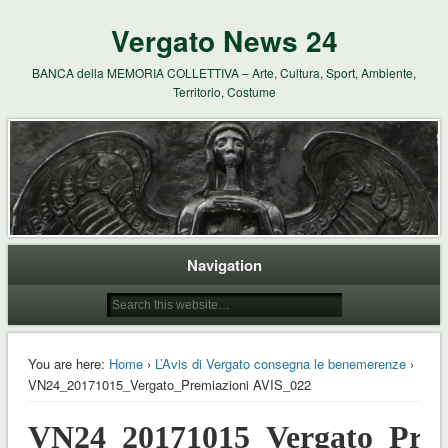
Vergato News 24
BANCA della MEMORIA COLLETTIVA – Arte, Cultura, Sport, Ambiente,
Territorio, Costume
Navigation
You are here:
Home
›
L’Avis di Vergato consegna le benemerenze
›
VN24_20171015_Vergato_Premiazioni AVIS_022
VN24_20171015_Vergato_Prem