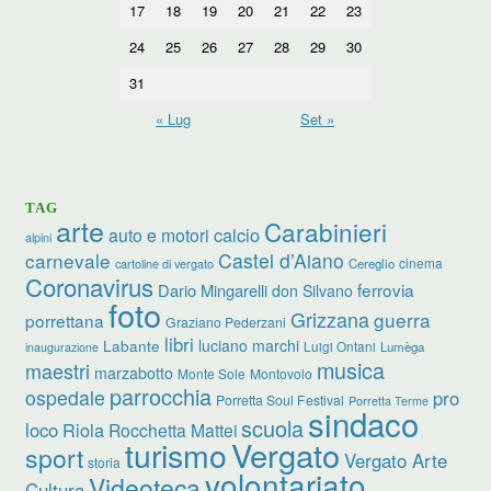
17
18
19
20
21
22
23
24
25
26
27
28
29
30
31
« Lug
Set »
TAG
arte
Carabinieri
calcio
auto e motori
alpini
carnevale
Castel d’Aiano
cinema
Cereglio
cartoline di vergato
Coronavirus
ferrovia
Dario Mingarelli
don Silvano
foto
Grizzana
guerra
porrettana
Graziano Pederzani
libri
luciano marchi
Labante
Luigi Ontani
Lumèga
inaugurazione
musica
maestri
marzabotto
Monte Sole
Montovolo
parrocchia
ospedale
pro
Porretta Soul Festival
Porretta Terme
sindaco
scuola
loco
Riola
Rocchetta Mattei
turismo
Vergato
sport
Vergato Arte
storia
volontariato
Videoteca
Cultura