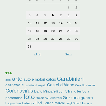
1
2
6
3
4
5
7
8
9
10
11
12
13
14
15
16
17
18
19
20
21
22
23
24
25
26
27
28
29
30
31
« Lug
Set »
TAG
arte
Carabinieri
calcio
auto e motori
alpini
carnevale
Castel d’Aiano
cinema
Cereglio
cartoline di vergato
Coronavirus
ferrovia
Dario Mingarelli
don Silvano
foto
Grizzana
guerra
porrettana
Graziano Pederzani
libri
luciano marchi
Labante
Luigi Ontani
Lumèga
inaugurazione