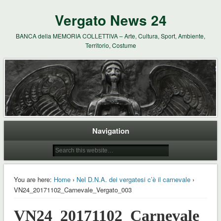
Vergato News 24
BANCA della MEMORIA COLLETTIVA – Arte, Cultura, Sport, Ambiente,
Territorio, Costume
Navigation
You are here:
Home
›
Nel D.N.A. dei vergatesi c’è il carnevale
›
VN24_20171102_Carnevale_Vergato_003
VN24_20171102_Carnevale_Ve