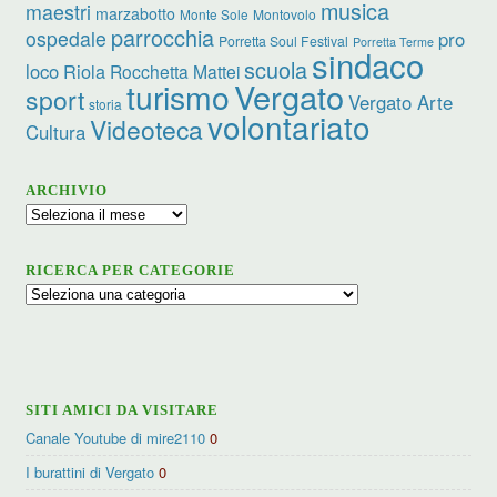
musica
maestri
marzabotto
Monte Sole
Montovolo
parrocchia
ospedale
pro
Porretta Soul Festival
Porretta Terme
sindaco
scuola
loco
Riola
Rocchetta Mattei
turismo
Vergato
sport
Vergato Arte
storia
volontariato
Videoteca
Cultura
ARCHIVIO
Archivio
RICERCA PER CATEGORIE
Ricerca
per
categorie
SITI AMICI DA VISITARE
Canale Youtube di mire2110
0
I burattini di Vergato
0