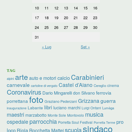
10
11
12
13
14
15
16
17
18
19
20
21
22
23
24
25
26
27
28
29
30
31
« Lug
Set »
TAG
arte
Carabinieri
calcio
auto e motori
alpini
carnevale
Castel d’Aiano
cinema
Cereglio
cartoline di vergato
Coronavirus
ferrovia
Dario Mingarelli
don Silvano
foto
Grizzana
guerra
porrettana
Graziano Pederzani
libri
luciano marchi
Labante
Luigi Ontani
Lumèga
inaugurazione
musica
maestri
marzabotto
Monte Sole
Montovolo
parrocchia
ospedale
pro
Porretta Soul Festival
Porretta Terme
sindaco
scuola
loco
Riola
Rocchetta Mattei