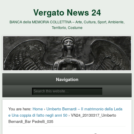
Vergato News 24
BANCA della MEMORIA COLLETTIVA – Arte, Cultura, Sport, Ambiente,
Territorio, Costume
Navigation
You are here:
Home
›
Umberto Bernardi – Il matrimonio della Leda
e Una coppia di fatto negli anni 50
› VN24_20130317_Umberto
Bernardi_Bar Pedrelli_035