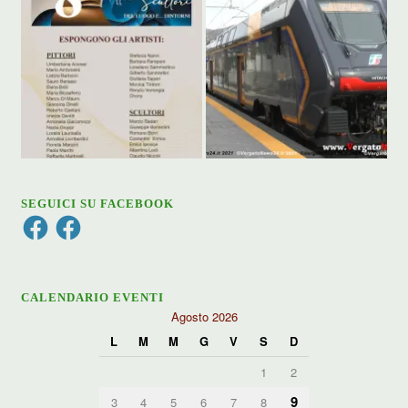
SEGUICI SU FACEBOOK
Facebook
Facebook
CALENDARIO EVENTI
Agosto 2026
L
M
M
G
V
S
D
1
2
9
3
4
5
6
7
8