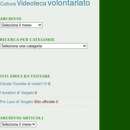
volontariato
Videoteca
Cultura
ARCHIVIO
Archivio
RICERCA PER CATEGORIE
Ricerca
per
categorie
SITI AMICI DA VISITARE
Canale Youtube di mire2110
0
I burattini di Vergato
0
Pro Loco di Vergato
Sito ufficiale 0
ARCHIVIO ARTICOLI
Archivio
articoli