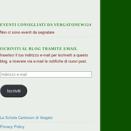
EVENTI CONSIGLIATI DA VERGATONEWS24
Non ci sono eventi da segnalare
ISCRIVITI AL BLOG TRAMITE EMAIL
Inserisci il tuo indirizzo e-mail per iscriverti a questo
blog, e ricevere via e-mail le notifiche di nuovi post.
Indirizzo
e-
mail
Iscriviti
La Schola Cantorum di Vergato
Privacy Policy