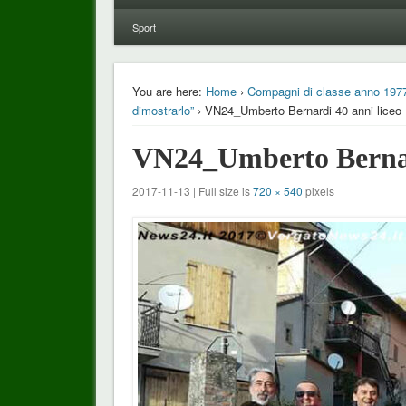
Sport
You are here:
Home
›
Compagni di classe anno 1977, 
dimostrarlo”
› VN24_Umberto Bernardi 40 anni liceo 
VN24_Umberto Bernard
2017-11-13 | Full size is
720 × 540
pixels