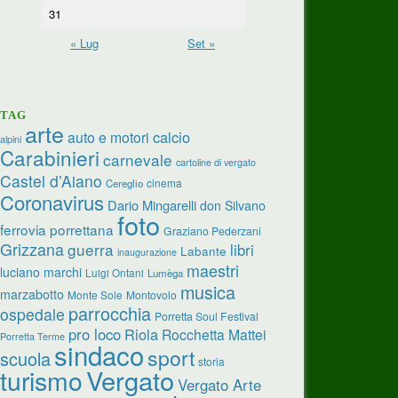
31
« Lug
Set »
TAG
arte
calcio
auto e motori
alpini
Carabinieri
carnevale
cartoline di vergato
Castel d’Aiano
cinema
Cereglio
Coronavirus
Dario Mingarelli
don Silvano
foto
ferrovia porrettana
Graziano Pederzani
Grizzana
guerra
libri
Labante
inaugurazione
maestri
luciano marchi
Luigi Ontani
Lumèga
musica
marzabotto
Monte Sole
Montovolo
parrocchia
ospedale
Porretta Soul Festival
pro loco
Riola
Rocchetta Mattei
Porretta Terme
sindaco
sport
scuola
storia
turismo
Vergato
Vergato Arte